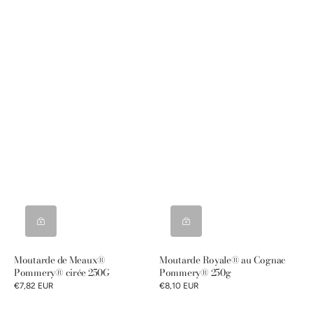
Moutarde de Meaux®
Moutarde Royale® au Cognac
Pommery® cirée 250G
Pommery® 250g
€7,82 EUR
€8,10 EUR