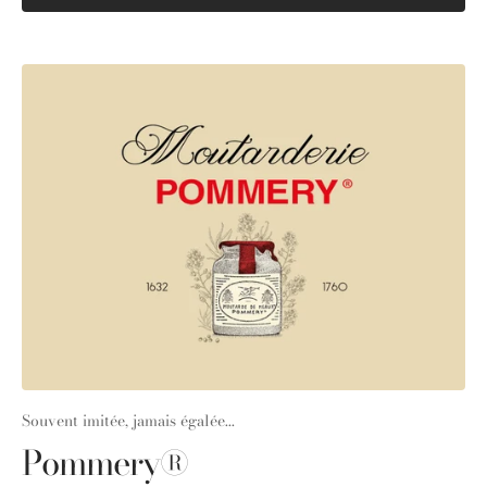
Souvent imitée, jamais égalée...
Pommery®