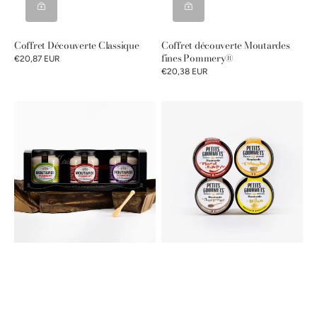
Coffret Découverte Classique
Coffret découverte Moutardes
fines Pommery®
€20,87 EUR
€20,38 EUR
Coffret
Pack
Découverte
Découverte
Moutardes
Petits
à
Gourmets®
l'Ancienne
25g
Pommery®