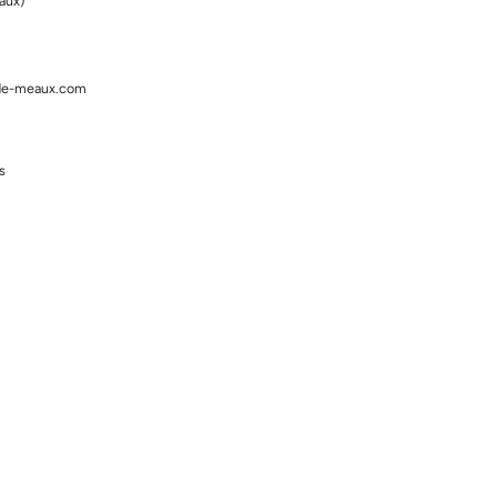
eaux)
-de-meaux.com
s