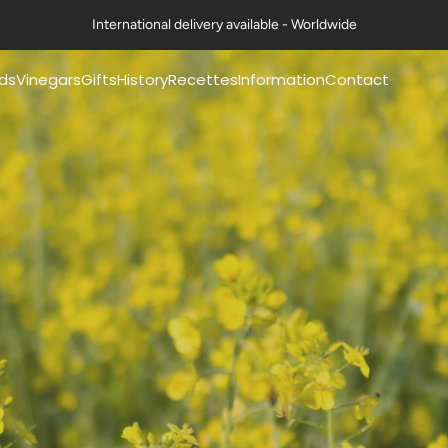
International delivery available - Worldwide
ds
Vinegars
Gifts
History
Recettes
Information
Contact
mery® mustards
Pommery® classic
Coffrets Moutardes
Our history
Nos fiches recettes
FAQs
vinegars 50cl
La Collection Festive
The history of mustard
Nos recettes en vidéo
Exports
mery® mustards
Petits Gourmets®
Art de la table & Livres
The history of vinegar
Certifications
g
Vinegars 50cl
Nos ambitions
Contact us
mery® mustards
All Vinegars
g
Guides & Conseils
Professional range
ts Gourmets®
ards 100g
Mustards
essional range