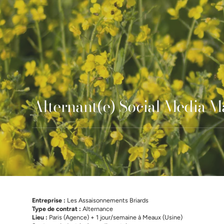
Alternant(e) Social Media 
Entreprise :
Les Assaisonnements Briards
Type de contrat :
Alternance
Lieu :
Paris (Agence) + 1 jour/semaine à Meaux (Usine)