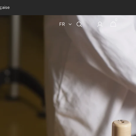
nçaise
0
0 article
Panier
FR