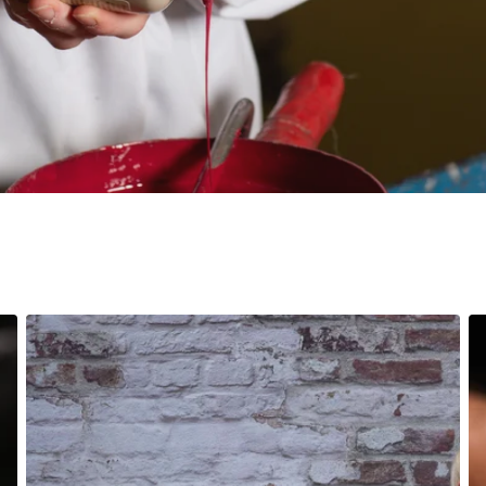
® 50cl
l
00g