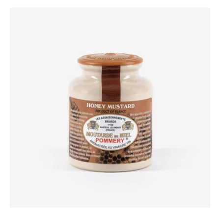
Moutarde
au
Miel
Pommery®
250g