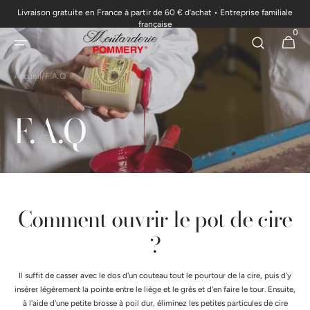
Livraison gratuite en France à partir de 60 € d’achat • Entreprise familiale
passer au
française
0
contenu
0 articl
Panier
Accueil
/
F.A.Q
F.A.Q
Comment ouvrir le pot de cire
?
Il suffit de casser avec le dos d'un couteau tout le pourtour de la cire, puis d'y
insérer légèrement la pointe entre le liège et le grès et d'en faire le tour. Ensuite,
à l'aide d'une petite brosse à poil dur, éliminez les petites particules de cire