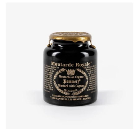
Moutarde
Royale®
au
Cognac
Pommery®
250g