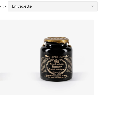
er par:
Moutarde
Royale®
au
Cognac
Pommery®
250g