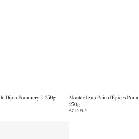
de Dijon Pommery® 250g
Moutarde au Pain d'Épices Po
250g
€7,42 EUR