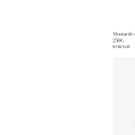
Moutarde
250G
€7,82 EUR
Moutarde
au
Miel
Pommery®
250g