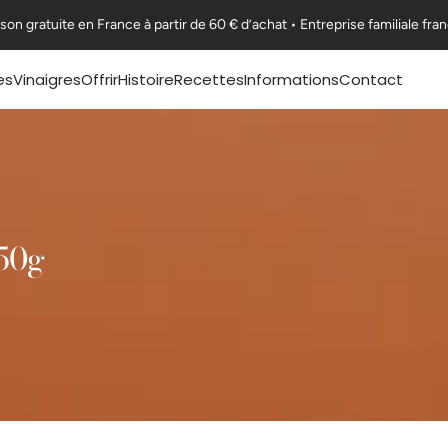
ison gratuite en France à partir de 60 € d’achat • Entreprise familiale fra
es
Vinaigres
Offrir
Histoire
Recettes
Informations
Contact
Coffrets Moutardes
Notre Histoire
Nos fiches recettes
F.A.Q
La Collection Festive
L'appellation Moutarde
Nos recettes en vidéo
Exportations
Art de la table & Livres
L'appellation Vinaigre
Certifications
Nos ambitions
Nous rejoindre
50g
Guides & Conseils