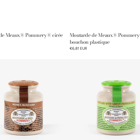
 de Meaux® Pommery® cirée
Moutarde de Meaux® Pommery
bouchon plastique
€6,81 EUR
Moutarde
au
Poivre
Vert
Pommery®
250G