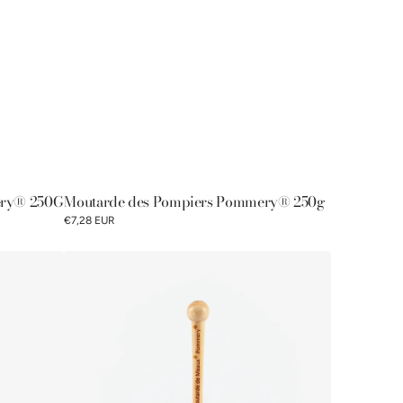
ery® 250G
Moutarde des Pompiers Pommery® 250g
€7,28 EUR
Cuillère
à
moutarde
Pommery®
250g
-
fabrication
100%