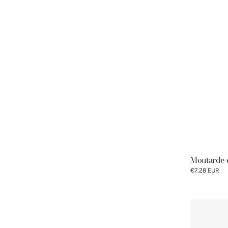
Moutarde 
€7,28 EUR
Bouchon
liège
100%