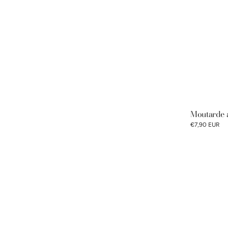
Moutarde 
€7,90 EUR
Moutarde
de
Dijon
Pommery®
250g