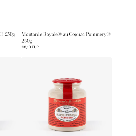
® 250g
Moutarde Royale® au Cognac Pommery®
250g
€8,10 EUR
Moutarde
des
Pompiers
Pommery®
250g