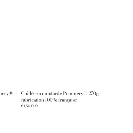
mmery®
Cuillère à moutarde Pommery® 250g -
fabrication 100% française
€1,50 EUR