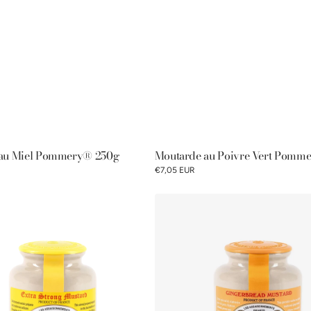
au Miel Pommery® 250g
Moutarde au Poivre Vert Pomm
€7,05 EUR
Moutarde
au
Pain
d'Épices
Pommery®
250g