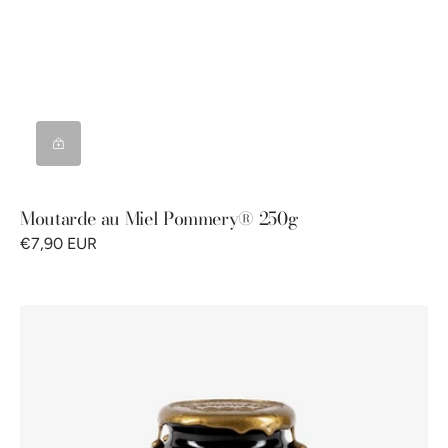
Moutarde au Miel Pommery® 250g
€7,90 EUR
Moutarde
Royale®
au
Cognac
Pommery®
250g