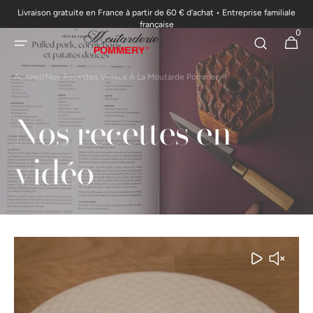
Livraison gratuite en France à partir de 60 € d’achat • Entreprise familiale
passer au
française
0
contenu
0 articl
Panier
Accueil
/
Nos Recettes Videos À La Moutarde Pommery®
Nos recettes en
vidéo