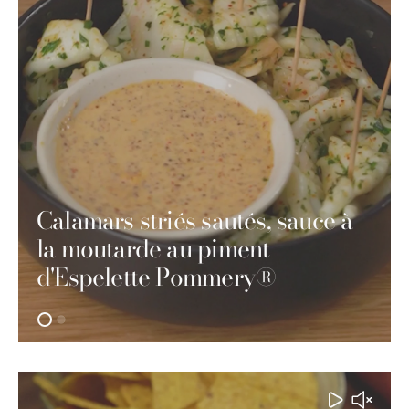
Calamars striés sautés, sauce à
la moutarde au piment
d'Espelette Pommery®