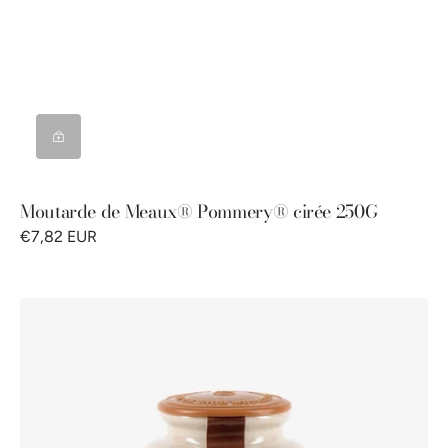
Moutarde de Meaux® Pommery® cirée 250G
€7,82 EUR
Moutarde
au
Miel
Pommery®
250g