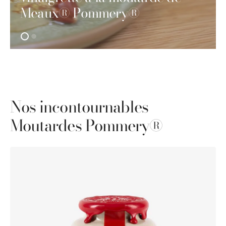
Meaux® Pommery®
Nos incontournables
Moutardes Pommery®
Moutarde
de
Meaux®
Pommery®
cirée
250G