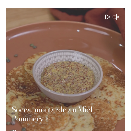
Socca, moutarde au Miel
Pommery®