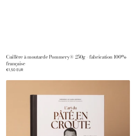
Cuillère à moutarde Pommery® 250g - fabrication 100%
française
€1,50 EUR
L'art
du
pâté
en
croûte:
60
recettes
par
le