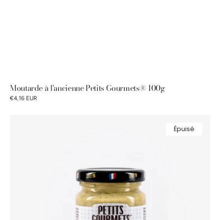
Moutarde à l'ancienne Petits Gourmets® 100g
€4,16 EUR
Moutarde
Épuisé
à
l'estragon
Petits
Gourmets®
100g