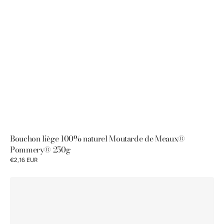
Bouchon liège 100% naturel Moutarde de Meaux®
Pommery® 250g
€2,16 EUR
Bouchon
liège
100%
naturel
Moutarde