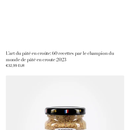
L'art du pâté en croûte: 60 recettes par le champion du
monde de pâté en croute 2023
€32,99 EUR
Moutarde
à
l'ancienne
Petits
Gourmets®
100g