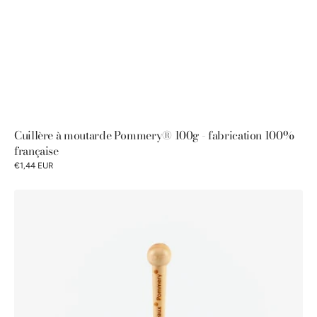
Cuillère à moutarde Pommery® 100g - fabrication 100%
française
€1,44 EUR
Cuillère
à
moutarde
Pommery®
250g
-
fabrication
100%
française