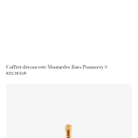
Coffret découverte Moutardes fines Pommery®
€20,38 EUR
Cuillère
à
moutarde
Pommery®
100g
-
fabrication
100%
française