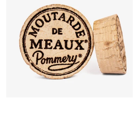
de
Meaux®
Pommery®
500g