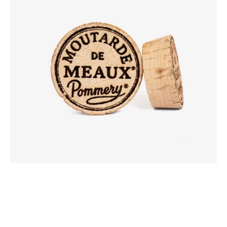
Moutarde
de
Meaux®
Pommery®
100g