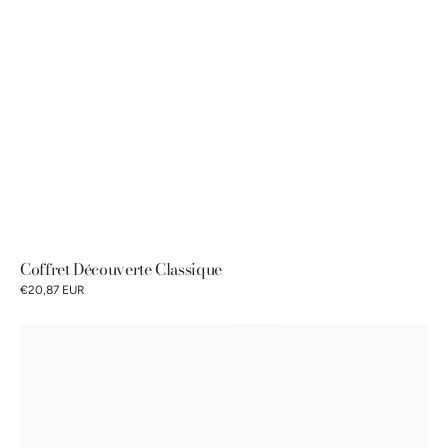
Coffret Découverte Classique
€20,87 EUR
Coffret
Découverte
Moutardes
à
l'Ancienne
Pommery®