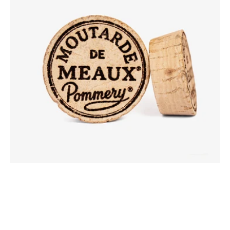
de
Meaux®
Pommery®
250g