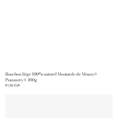
Bouchon liège 100% naturel Moutarde de Meaux®
Pommery® 100g
€1,56 EUR
Bouchon
liège
100%
naturel
Moutarde