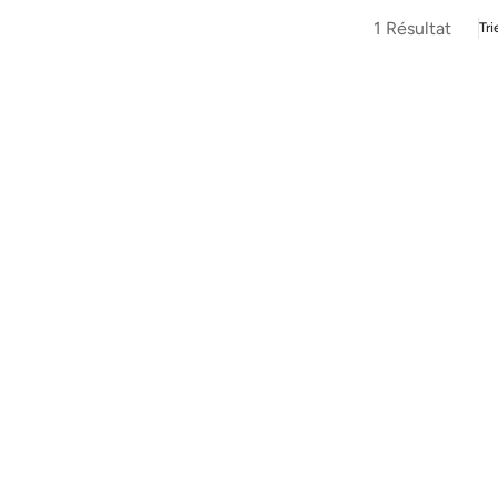
1 Résultat
Tri
00g