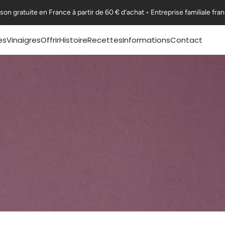
ison gratuite en France à partir de 60 € d’achat • Entreprise familiale fra
es
Vinaigres
Offrir
Histoire
Recettes
Informations
Contact
Coffrets Moutardes
Notre Histoire
Nos fiches recettes
F.A.Q
La Collection Festive
L'appellation Moutarde
Nos recettes en vidéo
Exportations
Art de la table & Livres
L'appellation Vinaigre
Certifications
Nos ambitions
Nous rejoindre
Guides & Conseils
® 50cl
l