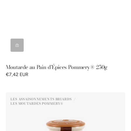
Moutarde au Pain d'Épices Pommery® 250g
€7,42 EUR
Moutarde
LES ASSAISONNEMENTS BRIARDS
au
LES MOUTARDES POMMERY®
Distributeur :
Miel
Pommery®
250g