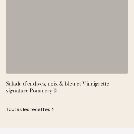
Salade d’endives, noix & bleu et Vinaigrette
S
signature Pommery®
P
Toutes les recettes