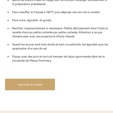
Battre les blancs d’œuf en neige bien ferme puis mélanger délicatement à
la préparation précédente.
Faire chauffer la friteuse à 180°C puis déposer une noix de la recette.
Faire cuire, égoutter, et gouter.
Rectifier l’assaisonnement si nécessaire. Mettre délicatement dans l’huile la
recette d’accras petite cuillerée par petite cuillerée. Attention à ne pas
l’éclabousser avec les projections d’huile chaude.
Quand les accras sont bien dorés et bien croustillants, les égoutter puis les
saupoudrer d’un peu de sel.
Piquer avec des pics en bois et tremper de façon gourmande dans de la
moutarde de Meaux Pommery.
Imprimer la recette