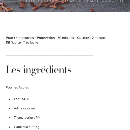
FACILE ,
MOUTARDE ,
PIMENT D'ESPELETTE ,
RECETTE
Pour :
4 personnes
• Préparation
: 30 minutes •
Cuisson
: 2 minutes •
Difficulté
: Très facile
____________________________________________________________
Les ingrédients
Pour les Accras
Lait : 50 cl
Ail : 2 gousses
Thym, laurier : PM
Cabillaud : 250 g