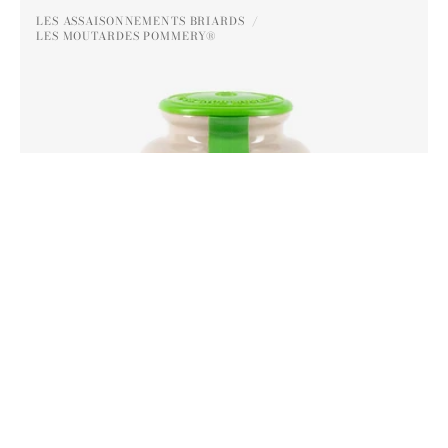
Moutarde
LES ASSAISONNEMENTS BRIARDS
au
LES MOUTARDES POMMERY®
Distributeur :
Poivre
Vert
Pommery®
250G