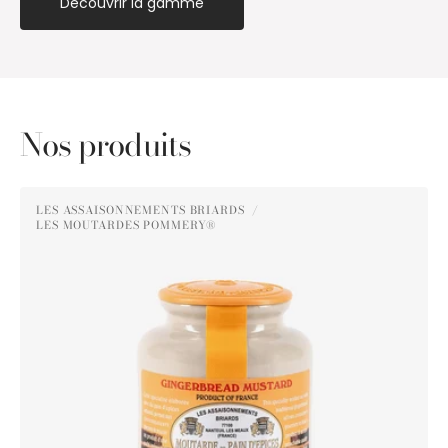
Découvrir la gamme
Nos produits
Moutarde
LES ASSAISONNEMENTS BRIARDS
au
LES MOUTARDES POMMERY®
Distributeur :
Pain
d'Épices
Pommery®
250g