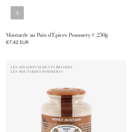
Moutarde au Pain d'Épices Pommery® 250g
€7,42 EUR
Moutarde
LES ASSAISONNEMENTS BRIARDS
au
LES MOUTARDES POMMERY®
Distributeur :
Miel
Pommery®
250g