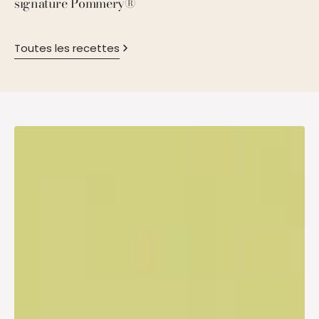
signature Pommery®
P
Toutes les recettes