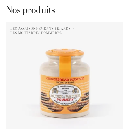
Nos produits
Moutarde
LES ASSAISONNEMENTS BRIARDS
au
LES MOUTARDES POMMERY®
Distributeur :
Pain
d'Épices
Pommery®
250g