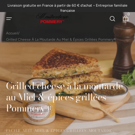
Livraison gratuite en France à partir de 60 € d’achat • Entreprise familiale
passer au
française
0
contenu
0 articl
Panier
Accueil
/
Grilled Cheese À La Moutarde Au Miel & Épices Grillées Pommery®
Grilled cheese à la moutarde
au Miel & épices grillées
Pommery®
FACILE ,
MIEL ,
MIEL & ÉPICES GRILLÉES ,
MOUTARDE ,