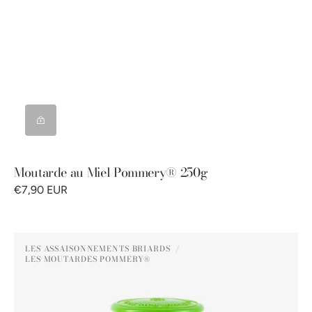
Moutarde au Miel Pommery® 250g
€7,90 EUR
Moutarde
LES ASSAISONNEMENTS BRIARDS
au
LES MOUTARDES POMMERY®
Distributeur :
Poivre
Vert
Pommery®
250G