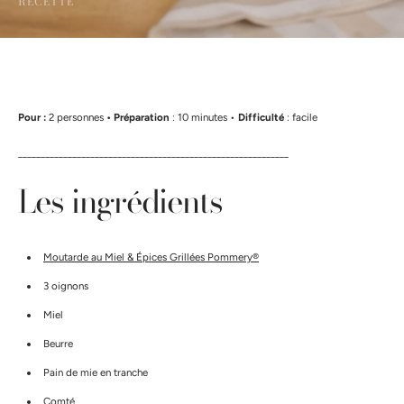
RECETTE
Pour :
2 personnes
• Préparation
: 10 minutes •
Difficulté
: facile
____________________________________________________________
Les ingrédients
Moutarde au Miel & Épices Grillées Pommery®
3 oignons
Miel
Beurre
Pain de mie en tranche
Comté