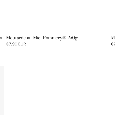
on
Moutarde au Miel Pommery® 250g
M
€7,90 EUR
€