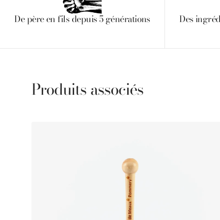
De père en fils depuis 5 générations
Des ingréd
Produits associés
Cuillère
à
moutarde
Pommery®
250g
-
fabrication
100%
française