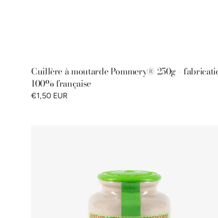
Cuillère à moutarde Pommery® 250g - fabricati
100% française
€1,50 EUR
Moutarde
au
Poivre
Vert
Pommery®
250G