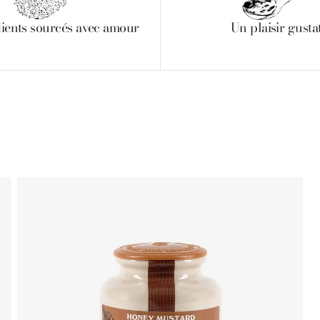
ients sourcés avec amour
Un plaisir gustat
Moutarde
Mo
au
de
Miel
Di
Pommery®
Po
250g
25