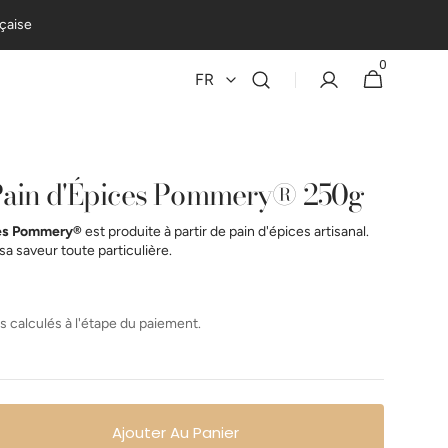
nçaise
0
0 article
Panier
FR
Pain d'Épices Pommery® 250g
ces Pommery®
est produite à partir de pain d'épices artisanal.
a saveur toute particulière.
ts calculés à l'étape du paiement.
Ajouter Au Panier
ter