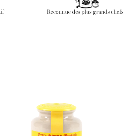
if
Reconnue des plus grands chefs
utarde
jon
mmery®
0g