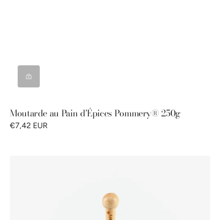
Moutarde au Pain d'Épices Pommery® 250g
€7,42 EUR
Cuillère
à
moutarde
Pommery®
250g
-
fabrication