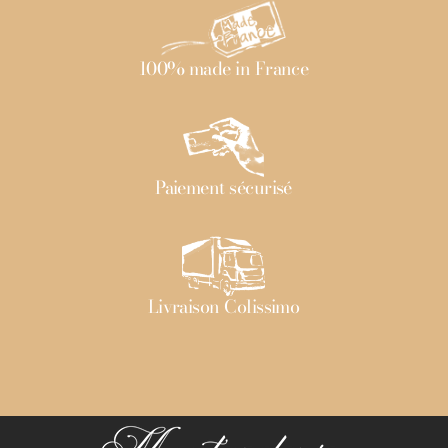
100% made in France
Paiement sécurisé
Livraison Colissimo