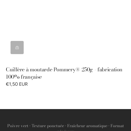
Cuillère à moutarde Pommery® 250g - fabrication
100% française
€1,50 EUR
Poivre vert • Texture ponctuée • Fraîcheur aromatique • Format