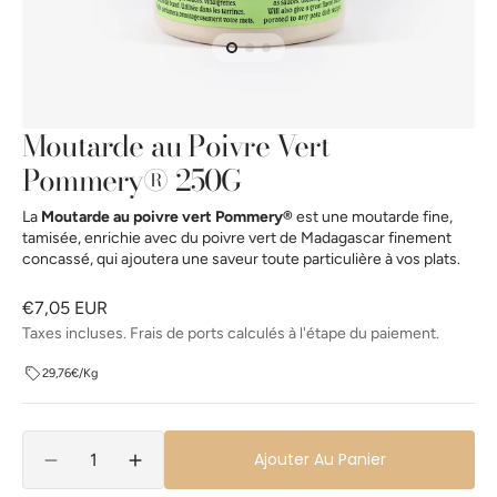
la
vue
de
la
galerie
Moutarde au Poivre Vert
Pommery® 250G
La
Moutarde au poivre vert Pommery®
est une moutarde fine,
tamisée, enrichie avec du poivre vert de Madagascar finement
concassé, qui ajoutera une saveur toute particulière à vos plats.
Prix
€7,05 EUR
habituel
Taxes incluses. Frais de ports calculés à l'étape du paiement.
29,76€/Kg
Quantité
Ajouter Au Panier
Réduire
Augmenter
la
la