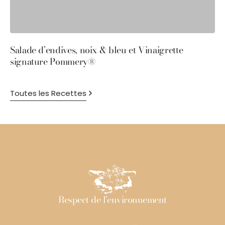
Salade d’endives, noix & bleu et Vinaigrette
S
signature Pommery®
P
Toutes les Recettes
Respect de l'environnement