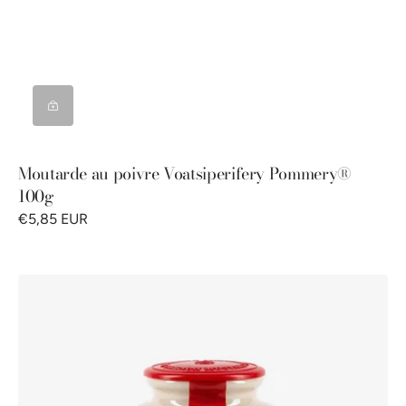
Moutarde au poivre Voatsiperifery Pommery®
100g
€5,85 EUR
Moutarde
des
Pompiers
Pommery®
250g