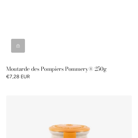
Moutarde des Pompiers Pommery® 250g
€7,28 EUR
Moutarde
au
Pain
d'Épices
Pommery®
250g