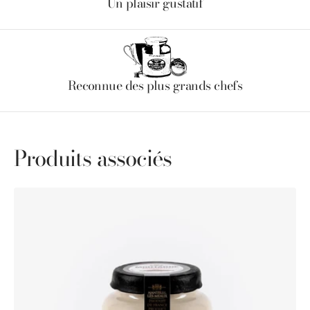
Un plaisir gustatif
Reconnue des plus grands chefs
Produits associés
Moutarde
au
poivre
Voatsiperifery
Pommery®
100g