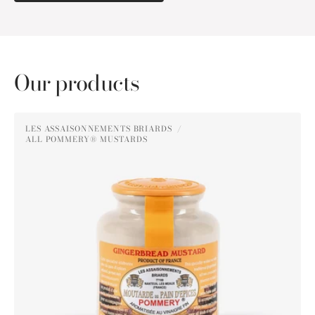
Our products
Pommery®
LES ASSAISONNEMENTS BRIARDS
Gingerbread
ALL POMMERY® MUSTARDS
Vendor:
Mustard
250g