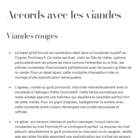
Accords avec les viandes
Viandes rouges
Le bœuf grillé trouve son partenaire idéal dans la moutarde royale® au
Cognac Pommery®. Ce noble spirituel, vieilli en fûts de chêne, sublime
particulièrement les pièces de choix comme l'entrecôte ou le filet, ses
arômes complexes s'harmonisant parfaitement avec les saveurs grillées de
la viande. Pour un steak épais, cette moutarde d'exception crée un
mariage d'une sophistication remarquable.
L'agneau, viande au goût prononcé, s'accorde merveilleusement avec la
moutarde à l'estragon Petits Gourmets®. Cette herbe aromatique aux
notes anisées apporte une fraîcheur qui équilibre le caractère parfois fort
de cette viande. Pour un gigot d'agneau, badigeonner la surface avec
cette moutarde avant cuisson développe une croûte savoureuse et
raffinée.
Le gibier, aux saveurs intenses et parfois sauvages, trouve dans les
moutardes au miel Pommery® un contrepoint parfait. La douceur du miel
adoucit naturellement le goût prononcé du chevreuil ou du sanglier, tandis
que ses notes florales apportent une sophistication qui civilise les saveurs