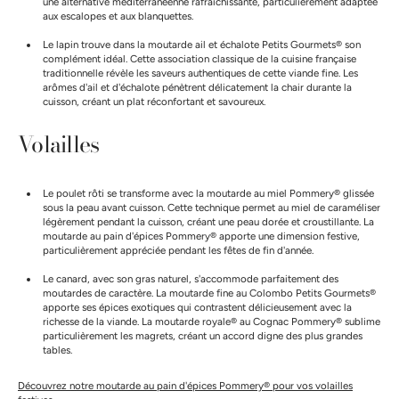
une alternative méditerranéenne rafraîchissante, particulièrement adaptée
aux escalopes et aux blanquettes.
Le lapin trouve dans la moutarde ail et échalote Petits Gourmets® son
complément idéal. Cette association classique de la cuisine française
traditionnelle révèle les saveurs authentiques de cette viande fine. Les
arômes d'ail et d'échalote pénètrent délicatement la chair durante la
cuisson, créant un plat réconfortant et savoureux.
Volailles
Le poulet rôti se transforme avec la moutarde au miel Pommery® glissée
sous la peau avant cuisson. Cette technique permet au miel de caraméliser
légèrement pendant la cuisson, créant une peau dorée et croustillante. La
moutarde au pain d'épices Pommery® apporte une dimension festive,
particulièrement appréciée pendant les fêtes de fin d'année.
Le canard, avec son gras naturel, s'accommode parfaitement des
moutardes de caractère. La moutarde fine au Colombo Petits Gourmets®
apporte ses épices exotiques qui contrastent délicieusement avec la
richesse de la viande. La moutarde royale® au Cognac Pommery® sublime
particulièrement les magrets, créant un accord digne des plus grandes
tables.
Découvrez notre moutarde au pain d'épices Pommery® pour vos volailles