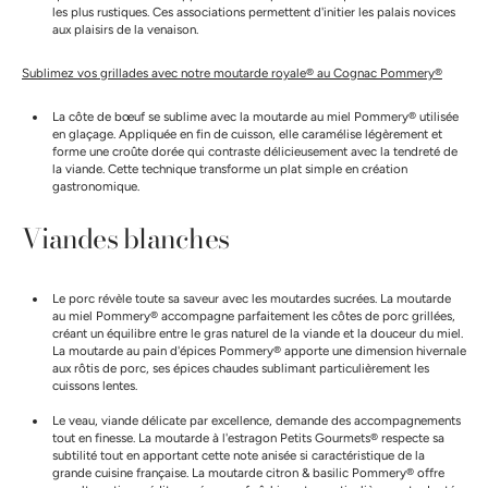
les plus rustiques. Ces associations permettent d'initier les palais novices
aux plaisirs de la venaison.
Sublimez vos grillades avec notre moutarde royale® au Cognac Pommery®
La côte de bœuf se sublime avec la moutarde au miel Pommery® utilisée
en glaçage. Appliquée en fin de cuisson, elle caramélise légèrement et
forme une croûte dorée qui contraste délicieusement avec la tendreté de
la viande. Cette technique transforme un plat simple en création
gastronomique.
Viandes blanches
Le porc révèle toute sa saveur avec les moutardes sucrées. La moutarde
au miel Pommery® accompagne parfaitement les côtes de porc grillées,
créant un équilibre entre le gras naturel de la viande et la douceur du miel.
La moutarde au pain d'épices Pommery® apporte une dimension hivernale
aux rôtis de porc, ses épices chaudes sublimant particulièrement les
cuissons lentes.
Le veau, viande délicate par excellence, demande des accompagnements
tout en finesse. La moutarde à l'estragon Petits Gourmets® respecte sa
subtilité tout en apportant cette note anisée si caractéristique de la
grande cuisine française. La moutarde citron & basilic Pommery® offre