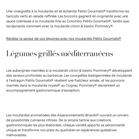
Une vinaigrette à la moutarde ail et échalote Petits Gourmets® transforme les
haricots verts en salade raffinée. Les brocolis gagnent en originalité avec une
sauce crémeuse à la moutarde fine au Colombo Petits Gourmets®, tandis que
les épinards s'animent avec la moutarde citron & basilic Pommery®.
Révélez la saveur de vos légumes avec nos moutardes Petits Gourmets®
Légumes grillés méditerranéens
Les aubergines marinées à la moutarde citron & basilic Pommery® développent
des saveurs profondes au barbecue. Les courgettes badigeonnées de moutarde
à l'estragon Petits Gourmets® révèlent une fraîcheur anisée, et les poivrons
marinés dans la moutarde royale® au Cognac Pommery® deviennent un
accompagnement gastronomique d'exception.
Les moutardes aromatisées des Assaisonnements Briards® ouvrent un univers
de possibilités culinaires infinies. De la simple tartine aux créations
gastronomiques les plus élaborées, chaque variété apporte sa personnalité
unique et transforme vos plats du quotidien en expériences gustatives
mémorables.