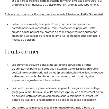
et des herbes fraîches, cette moutarde forme un enrobage savoureux qui
protège la chair délicate du poisson tout en l'aromatisant subtilement.
Sublimez vos poissons fins avec notre moutarde à l'estragon Petits Gourmets®
Le bar, poisson de ligne apprécié des gourmets, s'accommode
parfaitement de la moutarde au miel Pommery® en papillote. Cette
cuisson douce permet aux arômes de se mélanger harmonieusement,
créant un plat délicat où le miel caramélise légèrement sans dominer la
finesse du poisson.
Fruits de mer
Les crevettes trouvent dans la moutarde fine au Colombo Petits
Gourmets® un partenaire exotique inattendu. Cette association créé un
cocktail de crevettes original où les épices orientales réveillent la douceur
iodée des crustacés. Servies en verrines ou en toast d'apéritif, elles
surprennent agréablement les convives.
Les Saint-Jacques, joyaux de la mer, se parent d'élégance avec un léger
glaçage à la moutarde au miel Pommery®. Appliquée délicatement en fin
de cuisson, cette moutarde caramélise sous la salamandre, créant une
dorure qui sublime la nacre naturelle de ces coquillages d'exception.
Les huîtres se réinventent avec une mignonette originale à base de