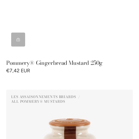
Pommery® Gingerbread Mustard 250g
€7,42 EUR
Pommery®
LES ASSAISONNEMENTS BRIARDS
Honey
ALL POMMERY® MUSTARDS
Vendor:
Mustard
250g