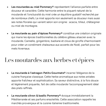
Les moutardes au miel Pommery®
représentent l'alliance parfaite entre
douceur et caractère. Cette harmonie entre le piquant naturel de la
moutarde et l'onctuosité du miel crée un équilibre gustatif recherché par
de nombreux chefs. Le miel apporte non seulement sa douceur mais aussi
ses notes florales qui varient selon son origine : acacia, tilleul, châtaignier
ou miel de montagne.
La moutarde au pain d'épices Pommery®
constitue une création originale
qui marie les épices traditionnelles du célèbre gâteau alsacien avec la
moutarde. Cannelle, gingembre, badiane et clous de girofle s'harmonisent
pour créer un condiment chaleureux aux accents de Noël, parfait pour les
mets hivernaux.
Les moutardes aux herbes et épices
La moutarde à l'estragon Petits Gourmets®
incarne l'élégance de la
cuisine française classique. Cette herbe aromatique aux notes anisées
apporte fraîcheur et sophistication. Sa saveur distinctive, à la fois douce
et légèrement piquante, fait de cette moutarde l'accompagnement idéal
des plats raffinés.
La moutarde citron & basilic Pommery®
évoque immédiatement la
Méditerranée et ses parfums ensoleillés. Cette association rappelle les
marchés provençaux et la cuisine italienne traditionnelle.