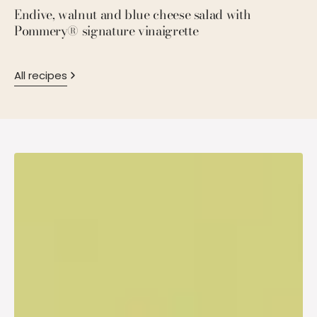
Endive, walnut and blue cheese salad with
P
Pommery® signature vinaigrette
M
All recipes