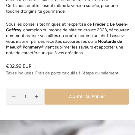
Certaines recettes osent même la version sucrée, pour une
touche d’originalité gourmande.
Sous les conseils techniques et l’expertise de
Frédéric Le Guen-
Geffroy
, champion du monde de pâté en croute 2023, découvrez
comment réaliser vos pâtés en croûte comme un chef. Laissez-
vous inspirer par des recettes savoureuses où la
M
outarde de
Meaux
® Pommery®
vient sublimer les saveurs et apporter une
note de caractère unique à vos créations.
Prix
€32,99 EUR
habituel
Taxes incluses. Frais de ports calculés à l'étape du paiement.
Quantité
Ajouter Au Panier
Réduire
Augmenter
la
la
quantité
quantité
de
de
L&#39;art
L&#39;art
du
du