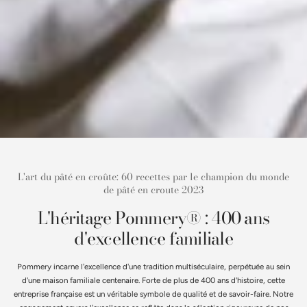
pâté
pâté
en
en
croûte:
croûte:
60
60
recettes
recettes
par
par
le
le
champion
champion
du
du
monde
monde
de
de
pâté
pâté
L'art du pâté en croûte: 60 recettes par le champion du monde
en
en
de pâté en croute 2023
croute
croute
2023
2023
L'héritage Pommery® : 400 ans
d'excellence familiale
Pommery incarne l'excellence d'une tradition multiséculaire, perpétuée au sein
d'une maison familiale centenaire. Forte de plus de 400 ans d'histoire, cette
entreprise française est un véritable symbole de qualité et de savoir-faire. Notre