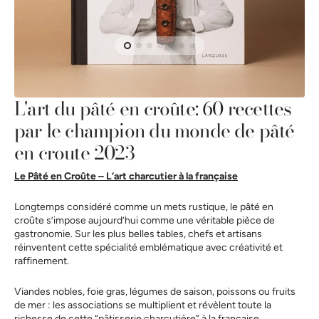
dans
la
vue
de
la
galerie
L'art du pâté en croûte: 60 recettes
par le champion du monde de pâté
en croute 2023
Le Pâté en Croûte – L’art charcutier à la française
Longtemps considéré comme un mets rustique, le pâté en
croûte s’impose aujourd’hui comme une véritable pièce de
gastronomie. Sur les plus belles tables, chefs et artisans
réinventent cette spécialité emblématique avec créativité et
raffinement.
Viandes nobles, foie gras, légumes de saison, poissons ou fruits
de mer : les associations se multiplient et révèlent toute la
richesse de cette “pâtisserie charcutière” à la française.