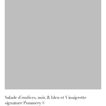
Salade d’endives, noix & bleu et Vinaigrette
S
signature Pommery®
P