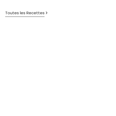
Toutes les Recettes
Respect de l'environnement
100% made in France