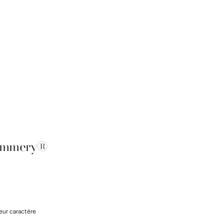
Pommery®
leur caractère