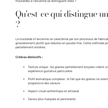
moutardes à l'ancienne se distinguent-elles ?
Qu'est-ce qui distingue u
?
La moutarde à l'ancienne se caractérise par son processus de fabric
grossièrement plutôt que réduites en poudre fine. Cette méthode prés
partiellement entières.
Critères distinctifs :
Texture unique : les graines partiellement broyées créent u
expérience gustative particulière
Profil aromatique complexe : le fait que les graines ne soi
progressive des saveurs
Aspect visuel authentique et artisanal
Saveur plus marquée et persistante