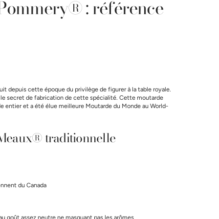
Pommery® : référence
depuis cette époque du privilège de figurer à la table royale.
le secret de fabrication de cette spécialité. Cette moutarde
de entier et a été élue meilleure Moutarde du Monde au World-
 Meaux® traditionnelle
iennent du Canada
s, au goût assez neutre ne masquant pas les arômes