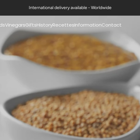
International delivery available - Worldwide
ds
Vinegars
Gifts
History
Recettes
Information
Contact
mery® mustards
Pommery® classic
Coffrets Moutardes
Our history
Nos fiches recettes
FAQs
vinegars 50cl
La Collection Festive
The history of mustard
Nos recettes en vidéo
Exports
mery® mustards
Petits Gourmets®
Art de la table & Livres
The history of vinegar
Certifications
g
Vinegars 50cl
Nos ambitions
Contact us
mery® mustards
All Vinegars
g
Guides & Conseils
Professional range
ts Gourmets®
ards 100g
Mustards
essional range