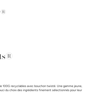
y®
ts®
de 100G recyclables avec bouchon twisté. Une gamme jeune,
 souci du choix des ingrédients finement sélectionnés pour leur