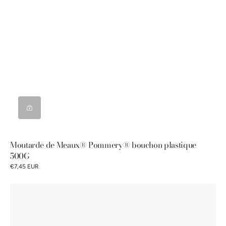
Moutarde de Meaux® Pommery® bouchon plastique
500G
€7,45 EUR
Moutarde
Royale®
au
Cognac