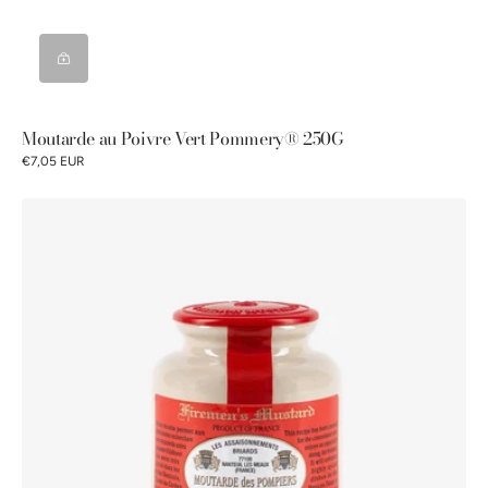
Moutarde au Poivre Vert Pommery® 250G
€7,05 EUR
Moutarde
des
Pompiers
Pommery®
250g