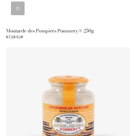
Moutarde des Pompiers Pommery® 250g
€7,28 EUR
Moutarde
au
Pain
d'Épices
Pommery®
250g