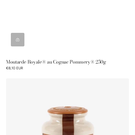
Moutarde Royale® au Cognac Pommery® 250g
€8,10 EUR
Moutarde
au
Miel
Pommery®
250g