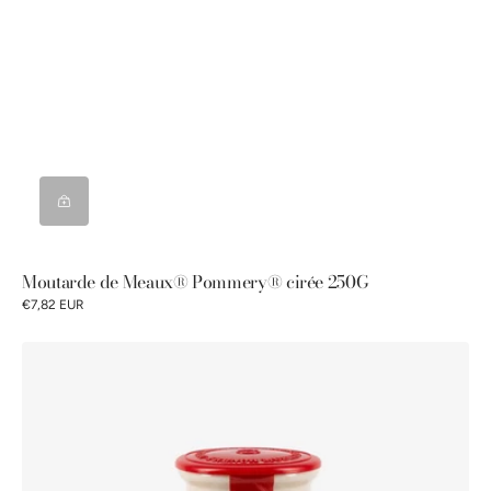
Moutarde de Meaux® Pommery® cirée 250G
€7,82 EUR
Moutarde
de
Meaux®
Pommery®
250g
bouchon
plastique