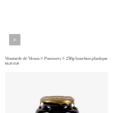
Moutarde de Meaux® Pommery® 250g bouchon plastique
€6,81 EUR
Moutarde
Royale®
au
Cognac
Pommery®
250g