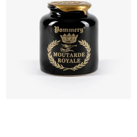
Pommery®
500g