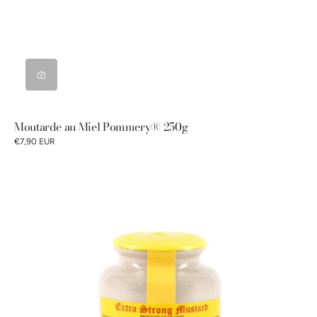
Moutarde au Miel Pommery® 250g
€7,90 EUR
Moutarde
de
Dijon
Pommery®
250g