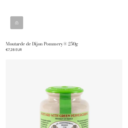
Moutarde de Dijon Pommery® 250g
€7,28 EUR
Moutarde
au
Poivre
Vert
Pommery®
250G