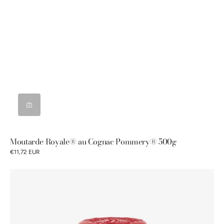
Moutarde Royale® au Cognac Pommery® 500g
€11,72 EUR
Moutarde
de
Meaux®
Pommery®
cirée
250G