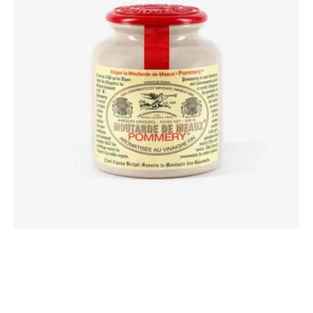
bouchon
plastique
500G