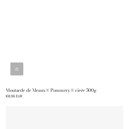
Moutarde de Meaux® Pommery® cirée 500g
€8,96 EUR
Moutarde
de
Meaux®
Pommery®