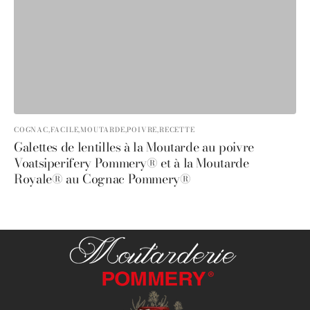
COGNAC,
FACILE,
MOUTARDE,
POIVRE,
RECETTE
Galettes de lentilles à la Moutarde au poivre
Voatsiperifery Pommery® et à la Moutarde
Royale® au Cognac Pommery®