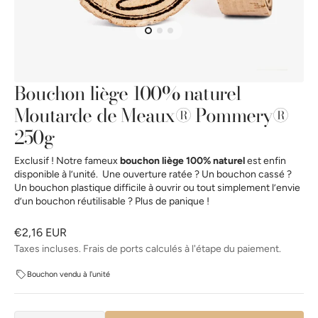
la
vue
de
la
galerie
Bouchon liège 100% naturel
Moutarde de Meaux® Pommery®
250g
Exclusif ! Notre fameux
bouchon liège 100% naturel
est enfin
disponible à l’unité. Une ouverture ratée ? Un bouchon cassé ?
Un bouchon plastique difficile à ouvrir ou tout simplement l’envie
d’un bouchon réutilisable ? Plus de panique !
Prix
€2,16 EUR
habituel
Taxes incluses. Frais de ports calculés à l'étape du paiement.
Bouchon vendu à l'unité