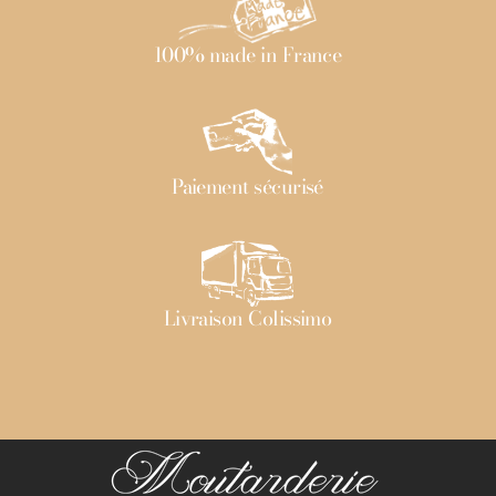
100% made in France
Paiement sécurisé
Livraison Colissimo