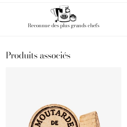
Reconnue des plus grands chefs
Produits associés
Bouchon
liège
100%
naturel
Moutarde
de
Meaux®
Pommery®
100g