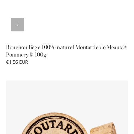
Bouchon liège 100% naturel Moutarde de Meaux®
Pommery® 100g
€1,56 EUR
Bouchon
liège
100%
naturel
Moutarde
de
Meaux®
Pommery®
500g