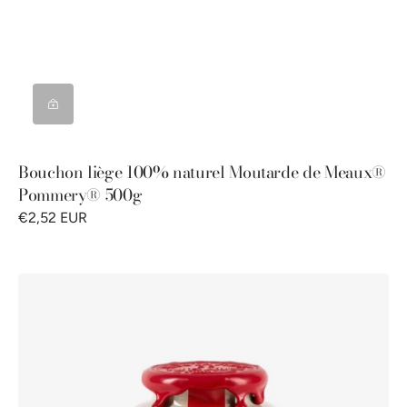
Bouchon liège 100% naturel Moutarde de Meaux®
Pommery® 500g
€2,52 EUR
Moutarde
de
Meaux®
Pommery®
cirée
250G