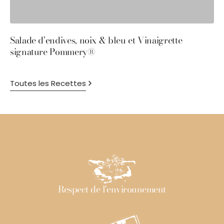
Salade d’endives, noix & bleu et Vinaigrette
S
signature Pommery®
P
Toutes les Recettes
Respect de l'environnement