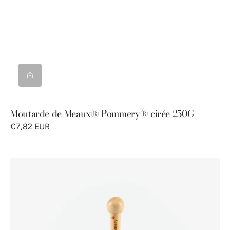
Moutarde de Meaux® Pommery® cirée 250G
€7,82 EUR
Cuillère
à
moutarde
Pommery®
250g
-
fabrication