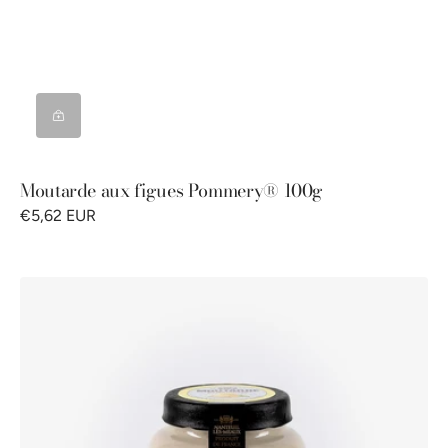
Moutarde aux figues Pommery® 100g
€5,62 EUR
Moutarde
citron
&
basilic
Pommery
®
100g