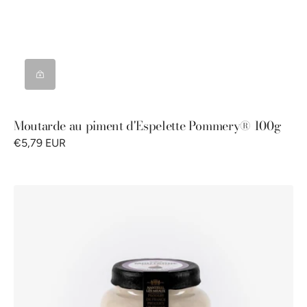
Moutarde au piment d'Espelette Pommery® 100g
€5,79 EUR
Moutarde
aux
figues
Pommery®
100g