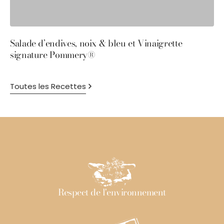
Salade d’endives, noix & bleu et Vinaigrette
S
signature Pommery®
P
Toutes les Recettes
Respect de l'environnement