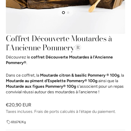
la
vue
de
la
galerie
Coffret Découverte Moutardes à
l'Ancienne Pommery®
Découvrez le
coffret Découverte Moutardes à l'Ancienne
Pommery®
.
Dans ce coffret, la
Moutarde citron & basilic Pommery ® 100g
, la
Moutarde au piment d'Espelette Pommery® 100g
ainsi que la
Moutarde aux figues Pommery® 100g
s'associent pour un repas
convivial réussi autour des moutardes à l'ancienne !
Prix
€20,90 EUR
habituel
Taxes incluses. Frais de ports calculés à l'étape du paiement.
69,67€/Kg