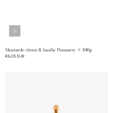
Moutarde citron & basilic Pommery ® 100g
€6,05 EUR
Cuillère
à
moutarde
Pommery®
100g
-
fabrication
100%