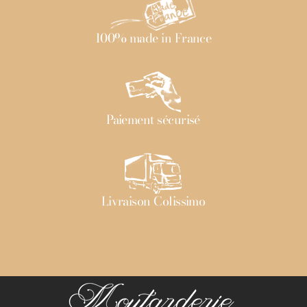
100% made in France
Paiement sécurisé
Livraison Colissimo