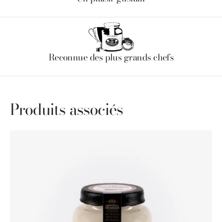
Reconnue des plus grands chefs
Produits associés
Moutarde
au
piment
d'Espelette
Pommery®
100g