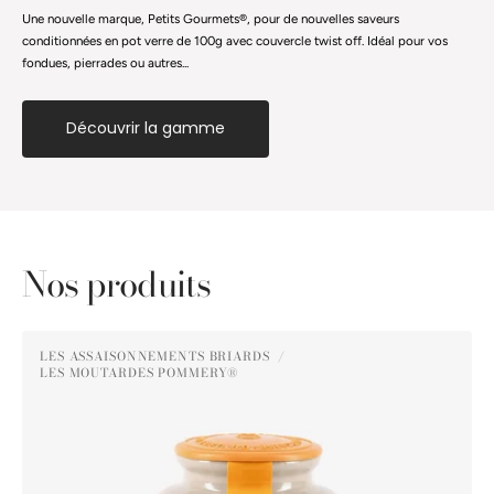
Une nouvelle marque, Petits Gourmets®, pour de nouvelles saveurs
conditionnées en pot verre de 100g avec couvercle twist off. Idéal pour vos
fondues, pierrades ou autres...
Découvrir la gamme
Nos produits
Moutarde
LES ASSAISONNEMENTS BRIARDS
au
LES MOUTARDES POMMERY®
Distributeur :
Pain
d'Épices
Pommery®
250g