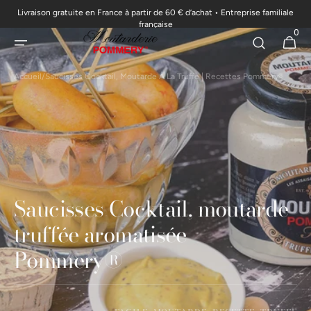
Livraison gratuite en France à partir de 60 € d’achat • Entreprise familiale
passer au
française
0
contenu
0 articl
Panier
Accueil
/
Saucisses Cocktail, Moutarde À La Truffe | Recettes Pommery®
Saucisses Cocktail, moutarde
truffée aromatisée
Pommery®