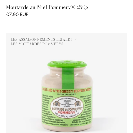
Moutarde au Miel Pommery® 250g
€7,90 EUR
Moutarde
LES ASSAISONNEMENTS BRIARDS
au
LES MOUTARDES POMMERY®
Distributeur :
Poivre
Vert
Pommery®
250G