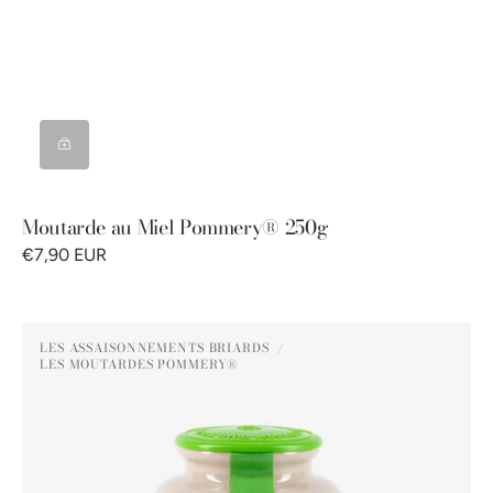
Moutarde au Miel Pommery® 250g
€7,90 EUR
Moutarde
LES ASSAISONNEMENTS BRIARDS
au
LES MOUTARDES POMMERY®
Distributeur :
Poivre
Vert
Pommery®
250G