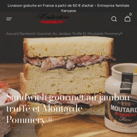
Livraison gratuite en France à partir de 60 € d’achat • Entreprise familiale
passer au
française
0
contenu
0 articl
Panier
Accueil
/
Sandwich Gourmet Au Jambon Truffé Et Moutarde Pommery®
Sandwich gourmet au jambon
truffé et Moutarde
Pommery®