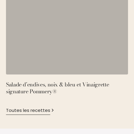
Salade d’endives, noix & bleu et Vinaigrette
S
signature Pommery®
P
Toutes les recettes