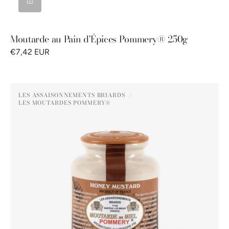
Moutarde au Pain d'Épices Pommery® 250g
€7,42 EUR
Moutarde
LES ASSAISONNEMENTS BRIARDS
au
LES MOUTARDES POMMERY®
Distributeur :
Miel
Pommery®
250g