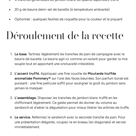
20 g de beurre demi-sel de baratte (à température ambiante)
Optionnel : quelques feuilles de roquette pour la couleur et le piquant
Déroulement de la recette
La base.
Tartinez légèrement les tranches de pain de campagne avec le
beurre de baratte. Le beurre agit ici comme un isolant pour garder la mie
souple tout en apportant une onctuosité irrésistible.
L'accent truffé.
Appliquez une fine couche de
Moutarde truffée
aromatisée Pommery®
sur l'une des faces beurrées. Son parfum boisé est
puissant : une fine pellicule suffit pour souligner le goût du jambon sans
jamais le masquer.
L'assemblage.
Disposez les tranches de jambon blanc truffé en les
chiffonnant légèrement. Ce geste permet de donner du volume au
sandwich et d'aérer la dégustation pour mieux libérer les arômes de truffe.
Le service.
Refermez le sandwich avec la seconde tranche de pain. Pour
une présentation élégante, coupez-le en biseau (en diagonale) et servez
immédiatement.