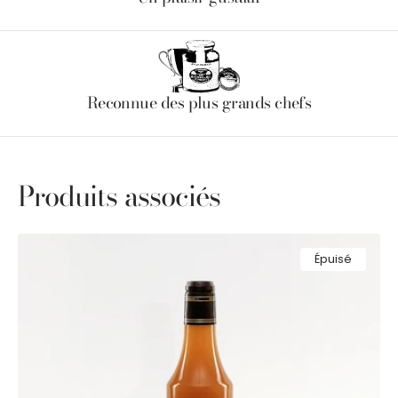
Reconnue des plus grands chefs
Produits associés
Vinaigre
Épuisé
d'alcool
6%
au
sirop
aromatisé
fruit
de
la