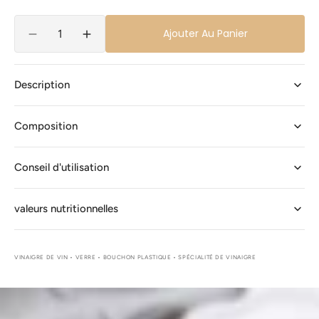
Quantité
Ajouter Au Panier
Réduire
Augmenter
la
la
quantité
quantité
de
de
Description
Vinaigre
Vinaigre
de
de
Composition
Vin
Vin
de
de
Xérez
Xérez
Conseil d'utilisation
7%
7%
50cl
50cl
Petits
Petits
valeurs nutritionnelles
Gourmets®
Gourmets®
VINAIGRE DE VIN • VERRE • BOUCHON PLASTIQUE • SPÉCIALITÉ DE VINAIGRE