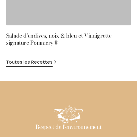
Salade d’endives, noix & bleu et Vinaigrette
S
signature Pommery®
P
Toutes les Recettes
Respect de l'environnement