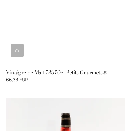
Vinaigre de Malt 5% 50cl Petits Gourmets®
€6,33 EUR
Vinaigre
d'alcool
6%
au
sirop
aromatisé