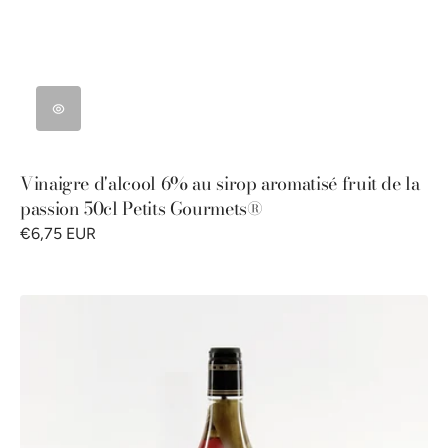
Vinaigre d'alcool 6% au sirop aromatisé fruit de la
passion 50cl Petits Gourmets®
€6,75 EUR
Vinaigre
d'alcool
6%
aux
épices
50cl
Petits
Gourmets®