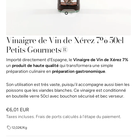
la
vue
de
la
galerie
Vinaigre de Vin de Xérez 7% 50cl
Petits Gourmets®
Importé directement d'Espagne, le
Vinaigre de Vin de Xérez 7%
un
produit de haute qualité
qui transformera une simple
préparation culinaire en
préparation gastronomique
.
Son utilisation est très vaste, puisqu'il accompagne aussi bien les
poissons que les viandes blanches. Ce vinaigre est conditionné
en bouteille verre 50cl avec bouchon sécurisé et bec verseur.
Prix
€6,01 EUR
habituel
Taxes incluses. Frais de ports calculés à l'étape du paiement.
12,02€/Kg