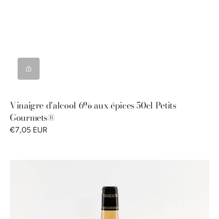
Vinaigre d'alcool 6% aux épices 50cl Petits
Gourmets®
€7,05 EUR
Vinaigre
de
Malt
5%
50cl
Petits