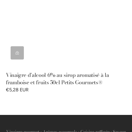
Vinaigre d'alcool 6% au sirop aromatisé à la
framboise et fruits 50cl Petits Gourmets®
€5,28 EUR
Vinaigre gourmet • Arômes espagnols • Cuisine raffinée • Saveur