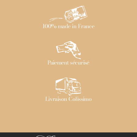
100% made in France
Paiement sécurisé
Livraison Colissimo