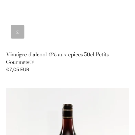
Vinaigre d'alcool 6% aux épices 50cl Petits
Gourmets®
€7,05 EUR
Vinaigre
de
Vin
de
Xérez
7%
50cl
Petits