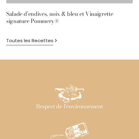
Salade d’endives, noix & bleu et Vinaigrette
S
signature Pommery®
P
Toutes les Recettes
Respect de l'environnement