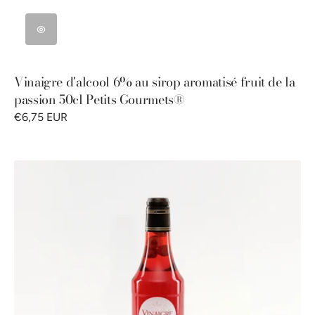
Vinaigre d'alcool 6% au sirop aromatisé fruit de la
passion 50cl Petits Gourmets®
€6,75 EUR
Vinaigre
d'alcool
6%
au
sirop
aromatisé
à
la
framboise
et
fruits