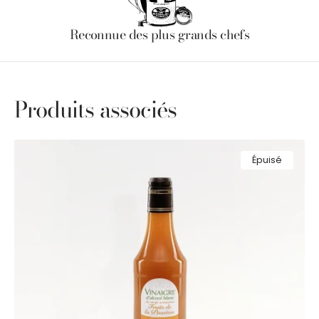
Reconnue des plus grands chefs
Produits associés
Vinaigre
Épuisé
d'alcool
6%
au
sirop
aromatisé
fruit
de
la
passion
50cl
Petits
Gourmets®