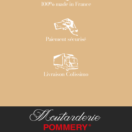
100% made in France
Paiement sécurisé
Livraison Colissimo