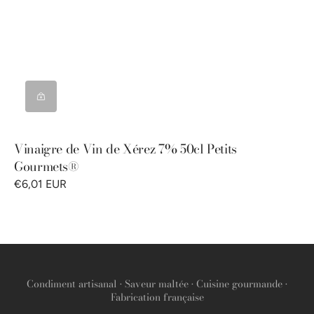
Vinaigre de Vin de Xérez 7% 50cl Petits
Gourmets®
€6,01 EUR
Condiment artisanal • Saveur maltée • Cuisine gourmande •
Fabrication française