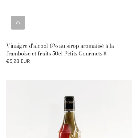
Vinaigre d'alcool 6% au sirop aromatisé à la
framboise et fruits 50cl Petits Gourmets®
€5,28 EUR
Vinaigre
d'alcool
6%
aux
épices
50cl
Petits
Gourmets®