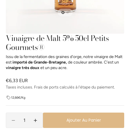
la
vue
de
la
galerie
Vinaigre de Malt 5% 50cl Petits
Gourmets®
Issu de la fermentation des graines d'orge, notre vinaigre de Malt
est
importé de Grande-Bretagne,
de couleur ambrée. C'est un
vinaigre très doux
et
un peu acre.
Prix
€6,33 EUR
habituel
Taxes incluses. Frais de ports calculés à l'étape du paiement.
12,66€/Kg
Quantité
Ajouter Au Panier
Réduire
Augmenter
la
la