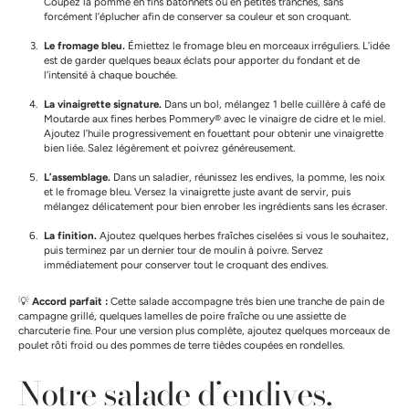
Coupez la pomme en fins bâtonnets ou en petites tranches, sans
forcément l’éplucher afin de conserver sa couleur et son croquant.
Le fromage bleu.
Émiettez le fromage bleu en morceaux irréguliers. L’idée
est de garder quelques beaux éclats pour apporter du fondant et de
l’intensité à chaque bouchée.
La vinaigrette signature.
Dans un bol, mélangez 1 belle cuillère à café de
Moutarde aux fines herbes Pommery® avec le vinaigre de cidre et le miel.
Ajoutez l’huile progressivement en fouettant pour obtenir une vinaigrette
bien liée. Salez légèrement et poivrez généreusement.
L’assemblage.
Dans un saladier, réunissez les endives, la pomme, les noix
et le fromage bleu. Versez la vinaigrette juste avant de servir, puis
mélangez délicatement pour bien enrober les ingrédients sans les écraser.
La finition.
Ajoutez quelques herbes fraîches ciselées si vous le souhaitez,
puis terminez par un dernier tour de moulin à poivre. Servez
immédiatement pour conserver tout le croquant des endives.
💡
Accord parfait :
Cette salade accompagne très bien une tranche de pain de
campagne grillé, quelques lamelles de poire fraîche ou une assiette de
charcuterie fine. Pour une version plus complète, ajoutez quelques morceaux de
poulet rôti froid ou des pommes de terre tièdes coupées en rondelles.
Notre salade d’endives,