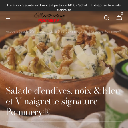
Livraison gratuite en France à partir de 60 € d’achat • Entreprise familiale
passer au
française
0
contenu
0 articl
Panier
Accueil
/
Salade D’endives, Noix & Bleu Et Vinaigrette Signature Pommery®
Salade d’endives, noix & bleu
et Vinaigrette signature
Pommery®