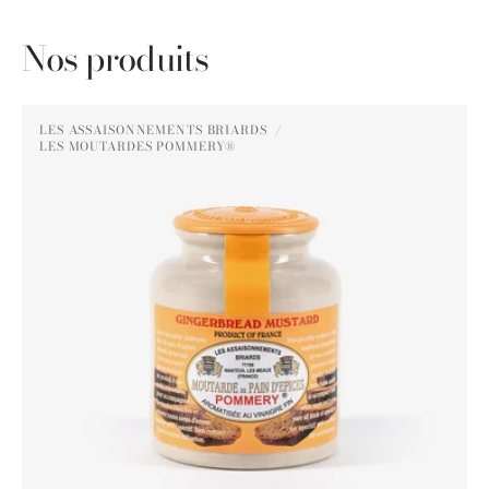
Nos produits
Moutarde
LES ASSAISONNEMENTS BRIARDS
au
LES MOUTARDES POMMERY®
Distributeur :
Pain
d'Épices
Pommery®
250g