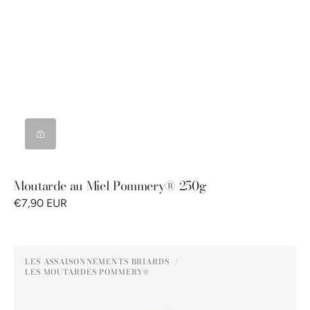
Moutarde au Miel Pommery® 250g
€7,90 EUR
Moutarde
LES ASSAISONNEMENTS BRIARDS
au
LES MOUTARDES POMMERY®
Distributeur :
Poivre
Vert
Pommery®