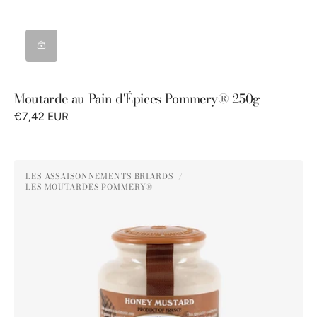
Moutarde au Pain d'Épices Pommery® 250g
€7,42 EUR
Moutarde
LES ASSAISONNEMENTS BRIARDS
au
LES MOUTARDES POMMERY®
Distributeur :
Miel
Pommery®
250g