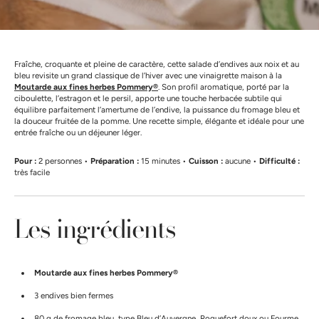
Fraîche, croquante et pleine de caractère, cette salade d’endives aux noix et au
bleu revisite un grand classique de l’hiver avec une vinaigrette maison à la
Moutarde aux fines herbes Pommery®
. Son profil aromatique, porté par la
ciboulette, l’estragon et le persil, apporte une touche herbacée subtile qui
équilibre parfaitement l’amertume de l’endive, la puissance du fromage bleu et
la douceur fruitée de la pomme. Une recette simple, élégante et idéale pour une
entrée fraîche ou un déjeuner léger.
Pour :
2 personnes •
Préparation :
15 minutes •
Cuisson :
aucune •
Difficulté :
très facile
Les ingrédients
Moutarde aux fines herbes Pommery®
3 endives bien fermes
80 g de fromage bleu, type Bleu d’Auvergne, Roquefort doux ou Fourme