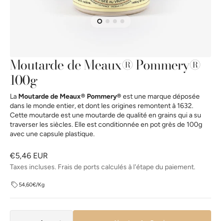
la
vue
de
la
galerie
Moutarde de Meaux® Pommery®
100g
La
Moutarde de Meaux® Pommery®
est une marque déposée
dans le monde entier, et dont les origines remontent à 1632.
Cette moutarde est une moutarde de qualité en grains qui a su
traverser les siècles. Elle est conditionnée en pot grès de 100g
avec une capsule plastique.
Prix
€5,46 EUR
habituel
Taxes incluses. Frais de ports calculés à l'étape du paiement.
54,60€/Kg
Quantité