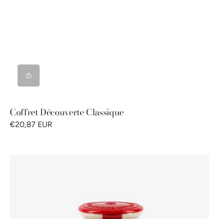
Coffret Découverte Classique
€20,87 EUR
Moutarde
de
Meaux®
Pommery®
250g
bouchon
plastique