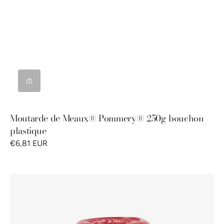
Moutarde de Meaux® Pommery® 250g bouchon
plastique
€6,81 EUR
Moutarde
de
Meaux®
Pommery®
cirée