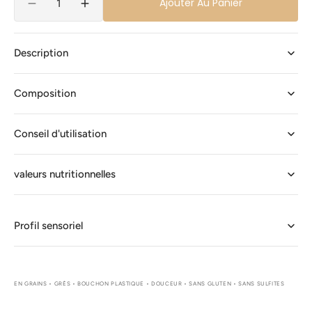
Ajouter Au Panier
Réduire
Augmenter
la
la
quantité
quantité
de
de
Description
Moutarde
Moutarde
de
de
Composition
Meaux®
Meaux®
Pommery®
Pommery®
100g
100g
Conseil d'utilisation
valeurs nutritionnelles
Profil sensoriel
EN GRAINS • GRÈS • BOUCHON PLASTIQUE • DOUCEUR • SANS GLUTEN • SANS SULFITES