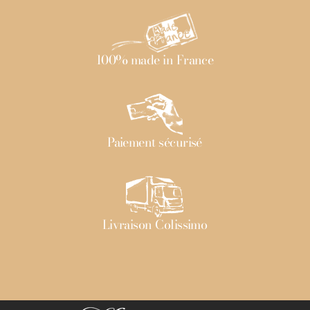
100% made in France
Paiement sécurisé
Livraison Colissimo