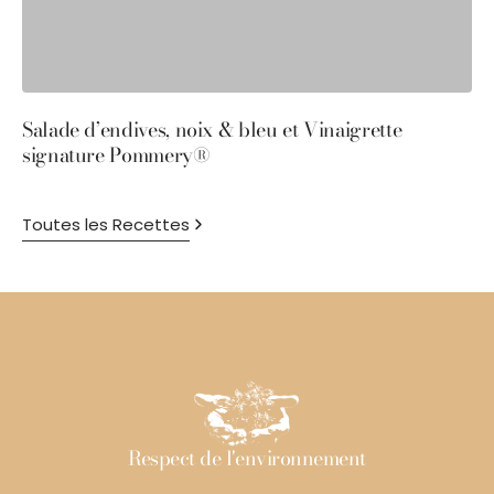
Salade d’endives, noix & bleu et Vinaigrette
S
signature Pommery®
P
Toutes les Recettes
Respect de l'environnement