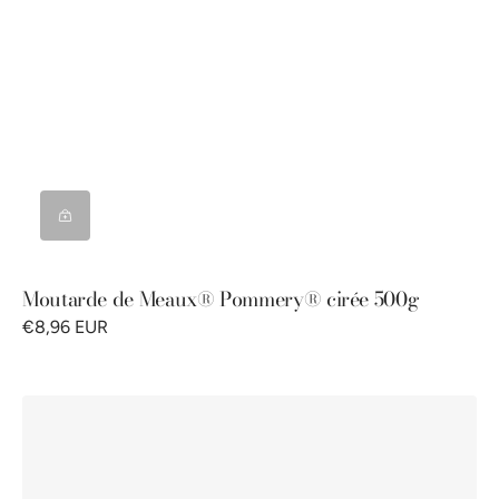
Moutarde de Meaux® Pommery® cirée 500g
€8,96 EUR
Cuillère
à
moutarde
Pommery®
100g