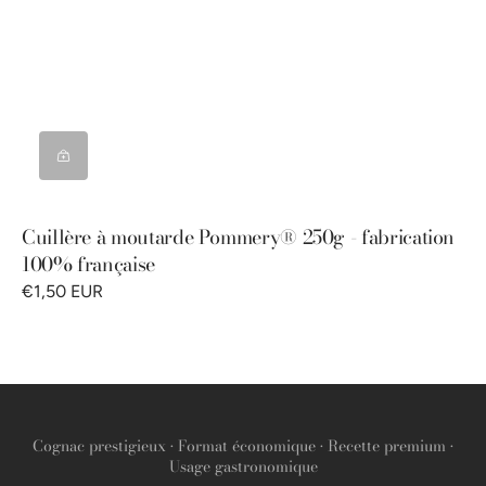
Cuillère à moutarde Pommery® 250g - fabrication
100% française
€1,50 EUR
Cognac prestigieux • Format économique • Recette premium •
Usage gastronomique