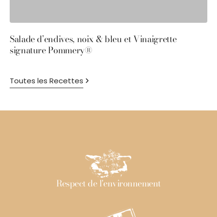
Salade d’endives, noix & bleu et Vinaigrette
S
signature Pommery®
P
Toutes les Recettes
Respect de l'environnement