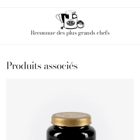
Reconnue des plus grands chefs
Produits associés
Moutarde
Royale®
au
Cognac
Pommery®
100g