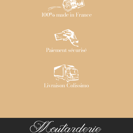
100% made in France
Paiement sécurisé
Livraison Colissimo