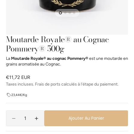
la
vue
de
la
galerie
Moutarde Royale® au Cognac
Pommery® 500g
La
Moutarde Royale® au cognac Pommery®
est une moutarde en
grains aromatisée au Cognac.
Prix
€11,72 EUR
habituel
Taxes incluses. Frais de ports calculés à l'étape du paiement.
23,44€/Kg
Quantité
Ajouter Au Panier
Réduire
Augmenter
la
la
quantité
quantité