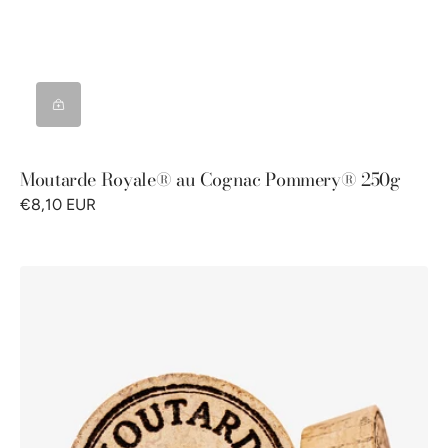
Moutarde Royale® au Cognac Pommery® 250g
€8,10 EUR
Bouchon
liège
100%
naturel
Moutarde
de
Meaux®
Pommery®
500g