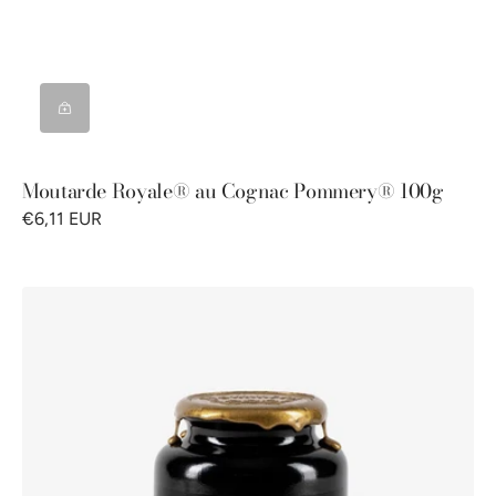
Moutarde Royale® au Cognac Pommery® 100g
€6,11 EUR
Moutarde
Royale®
au
Cognac
Pommery®
250g