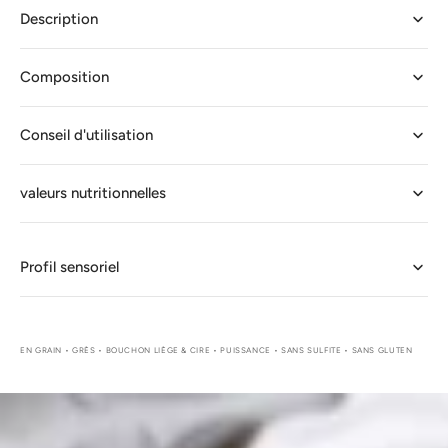
de
de
Description
Moutarde
Moutarde
Royale®
Royale®
Composition
au
au
Cognac
Cognac
Pommery®
Pommery®
Conseil d'utilisation
500g
500g
valeurs nutritionnelles
Profil sensoriel
EN GRAIN • GRÈS • BOUCHON LIÈGE & CIRE • PUISSANCE • SANS SULFITE • SANS GLUTEN