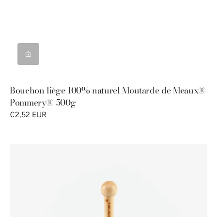
Bouchon liège 100% naturel Moutarde de Meaux®
Pommery® 500g
€2,52 EUR
Cuillère
à
moutarde
Pommery®
250g
-
fabrication
100%