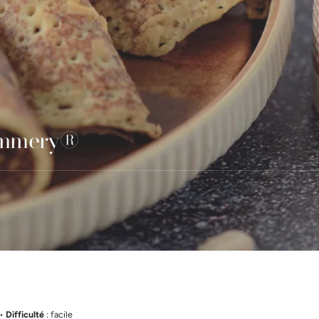
Pommery®
® 50cl
l
00g
 •
Difficulté
: facile