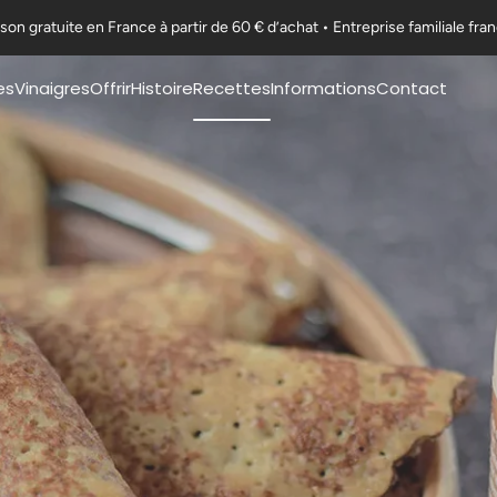
ison gratuite en France à partir de 60 € d’achat • Entreprise familiale fra
es
Vinaigres
Offrir
Histoire
Recettes
Informations
Contact
Coffrets Moutardes
Notre Histoire
Nos fiches recettes
F.A.Q
La Collection Festive
L'appellation Moutarde
Nos recettes en vidéo
Exportations
Art de la table & Livres
L'appellation Vinaigre
Certifications
Nos ambitions
Nous rejoindre
Guides & Conseils