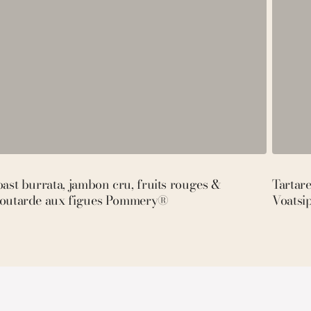
ast burrata, jambon cru, fruits rouges &
Tartar
outarde aux figues Pommery®
Voatsi