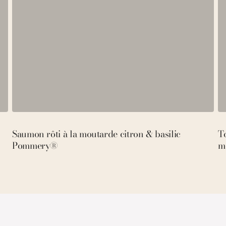
Saumon rôti à la moutarde citron & basilic
To
Pommery®
m