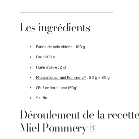
Gamme professionnelle
____________________________________________________________
Les ingrédients
Farine de pois chiche : 100 g
Eau : 200 g
Huile d’olive : 2 cl
Moutarde au miel Pommery®
: 80 g + 80 g
Œuf entier : 1 pce (50g)
Sel fin
Déroulement de la recette
Miel Pommery®