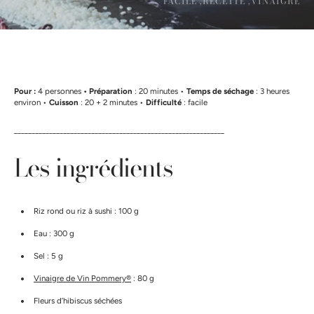
FACILE ,
RECETTE ,
VINAIGRE
Pour :
4 personnes
• Préparation
: 20 minutes •
Temps de séchage
: 3 heures
environ •
Cuisson
: 20 + 2 minutes •
Difficulté
: facile
____________________________________________________________
Les ingrédients
Riz rond ou riz à sushi : 100 g
Eau : 300 g
Sel : 5 g
Vinaigre de Vin Pommery®
: 80 g
Fleurs d’hibiscus séchées