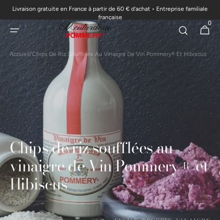
Livraison gratuite en France à partir de 60 € d’achat • Entreprise familiale
passer au
française
0
contenu
0 articl
Panier
Accueil
/
Chips De Riz Soufflées Au Vinaigre De Vin Pommery® Et Hibiscus
Chips de riz soufflées au
vinaigre de Vin Pommery® et
Hibiscus