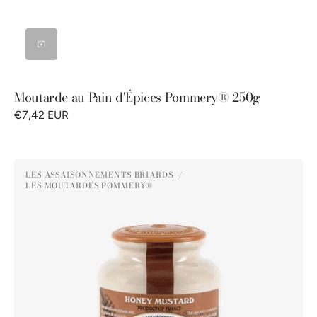
Moutarde au Pain d'Épices Pommery® 250g
€7,42 EUR
Moutarde
LES ASSAISONNEMENTS BRIARDS
au
LES MOUTARDES POMMERY®
Distributeur :
Miel
Pommery®
250g