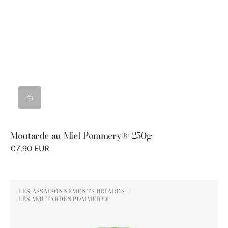
Moutarde au Miel Pommery® 250g
€7,90 EUR
Moutarde
LES ASSAISONNEMENTS BRIARDS
au
LES MOUTARDES POMMERY®
Distributeur :
Poivre
Vert
Pommery®