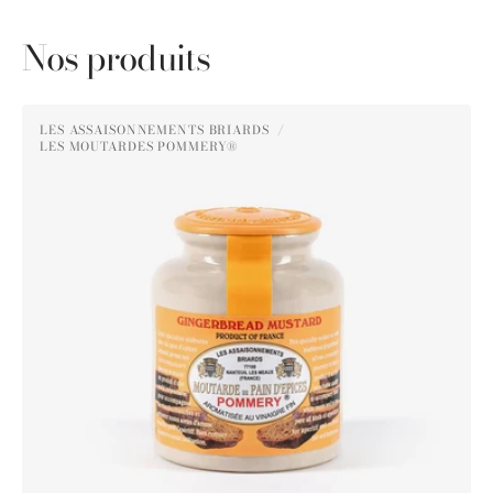
Nos produits
Moutarde
LES ASSAISONNEMENTS BRIARDS
au
LES MOUTARDES POMMERY®
Distributeur :
Pain
d'Épices
Pommery®
250g