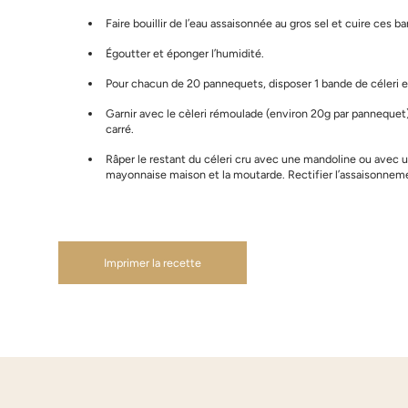
Faire bouillir de l’eau assaisonnée au gros sel et cuire c
Égoutter et éponger l’humidité.
Pour chacun de 20 pannequets, disposer 1 bande de céleri 
Garnir avec le cèleri rémoulade (environ 20g par pannequet
carré.
Râper le restant du céleri cru avec une mandoline ou avec u
mayonnaise maison et la moutarde. Rectifier l’assaisonneme
Imprimer la recette