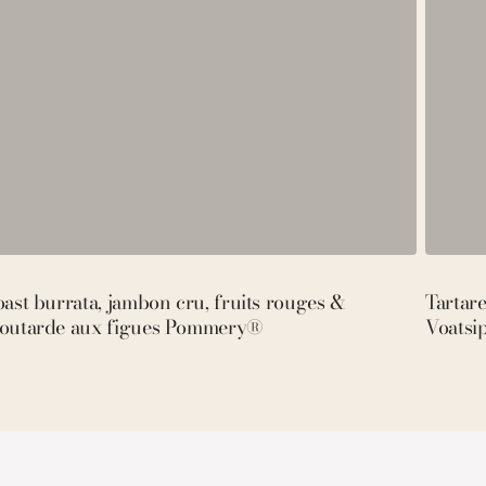
ast burrata, jambon cru, fruits rouges &
Tartar
outarde aux figues Pommery®
Voatsi