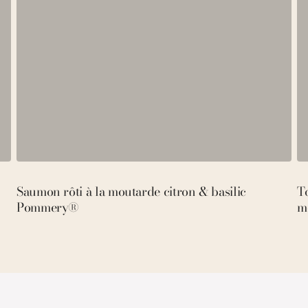
Saumon rôti à la moutarde citron & basilic
To
Pommery®
m