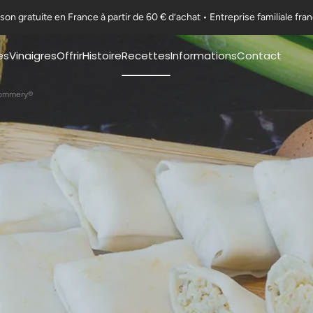
ison gratuite en France à partir de 60 € d’achat • Entreprise familiale fra
es
Vinaigres
Offrir
Histoire
Recettes
Informations
Contact
Coffrets Moutardes
Notre Histoire
Nos fiches recettes
F.A.Q
Pommery®
La Collection Festive
L'appellation Moutarde
Nos recettes en vidéo
Exportations
Art de la table & Livres
L'appellation Vinaigre
Certifications
Nos ambitions
Nous rejoindre
Guides & Conseils