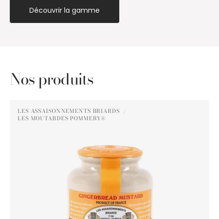
Découvrir la gamme
Nos produits
Moutarde
LES ASSAISONNEMENTS BRIARDS
au
LES MOUTARDES POMMERY®
Distributeur :
Pain
d'Épices
Pommery®
250g