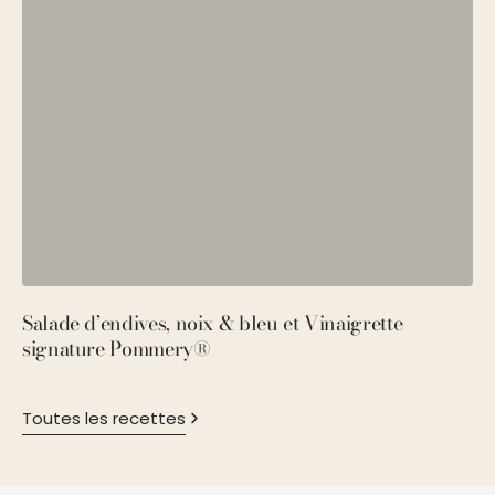
Salade d’endives, noix & bleu et Vinaigrette
S
signature Pommery®
P
Toutes les recettes