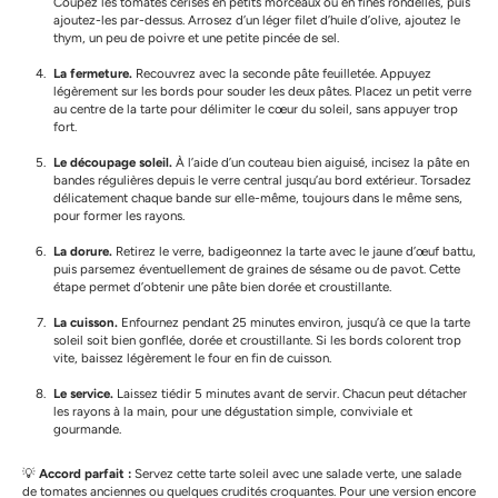
Coupez les tomates cerises en petits morceaux ou en fines rondelles, puis
ajoutez-les par-dessus. Arrosez d’un léger filet d’huile d’olive, ajoutez le
thym, un peu de poivre et une petite pincée de sel.
La fermeture.
Recouvrez avec la seconde pâte feuilletée. Appuyez
légèrement sur les bords pour souder les deux pâtes. Placez un petit verre
au centre de la tarte pour délimiter le cœur du soleil, sans appuyer trop
fort.
Le découpage soleil.
À l’aide d’un couteau bien aiguisé, incisez la pâte en
bandes régulières depuis le verre central jusqu’au bord extérieur. Torsadez
délicatement chaque bande sur elle-même, toujours dans le même sens,
pour former les rayons.
La dorure.
Retirez le verre, badigeonnez la tarte avec le jaune d’œuf battu,
puis parsemez éventuellement de graines de sésame ou de pavot. Cette
étape permet d’obtenir une pâte bien dorée et croustillante.
La cuisson.
Enfournez pendant 25 minutes environ, jusqu’à ce que la tarte
soleil soit bien gonflée, dorée et croustillante. Si les bords colorent trop
vite, baissez légèrement le four en fin de cuisson.
Le service.
Laissez tiédir 5 minutes avant de servir. Chacun peut détacher
les rayons à la main, pour une dégustation simple, conviviale et
gourmande.
💡
Accord parfait :
Servez cette tarte soleil avec une salade verte, une salade
de tomates anciennes ou quelques crudités croquantes. Pour une version encore