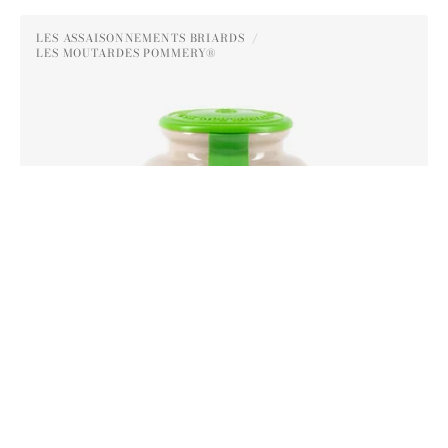
Moutarde
LES ASSAISONNEMENTS BRIARDS
au
LES MOUTARDES POMMERY®
Distributeur :
Poivre
Vert
Pommery®
250G