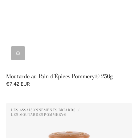
Moutarde au Pain d'Épices Pommery® 250g
€7,42 EUR
Moutarde
LES ASSAISONNEMENTS BRIARDS
au
LES MOUTARDES POMMERY®
Distributeur :
Miel
Pommery®
250g