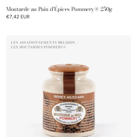
Moutarde au Pain d'Épices Pommery® 250g
€7,42 EUR
Moutarde
LES ASSAISONNEMENTS BRIARDS
au
LES MOUTARDES POMMERY®
Distributeur :
Miel
Pommery®
250g