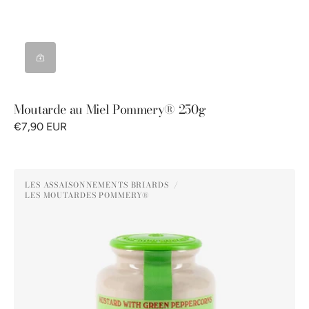
Moutarde au Miel Pommery® 250g
€7,90 EUR
Moutarde
LES ASSAISONNEMENTS BRIARDS
au
LES MOUTARDES POMMERY®
Distributeur :
Poivre
Vert
Pommery®
250G