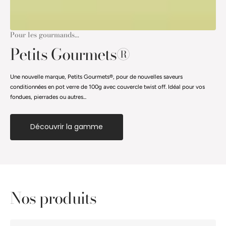
Pour les gourmands...
Petits Gourmets®
Une nouvelle marque, Petits Gourmets®, pour de nouvelles saveurs
conditionnées en pot verre de 100g avec couvercle twist off. Idéal pour vos
fondues, pierrades ou autres...
Découvrir la gamme
Nos produits
Moutarde