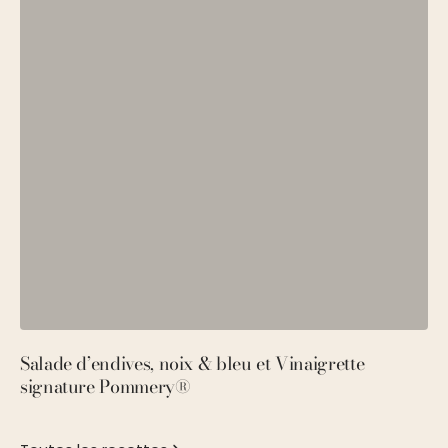
Salade d’endives, noix & bleu et Vinaigrette
S
signature Pommery®
P