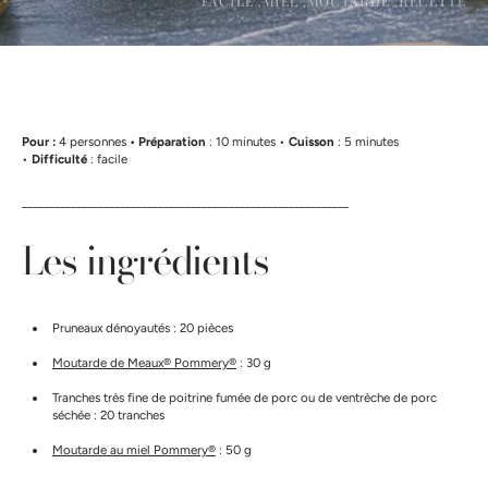
FACILE ,
MIEL ,
MOUTARDE ,
RECETTE
Pour :
4 personnes
• Préparation
: 10 minutes •
Cuisson
: 5 minutes
•
Difficulté
: facile
____________________________________________________________
Les ingrédients
Pruneaux dénoyautés : 20 pièces
Moutarde de Meaux® Pommery®
: 30 g
Tranches très fine de poitrine fumée de porc ou de ventrèche de porc
séchée : 20 tranches
Moutarde au miel Pommery®
: 50 g