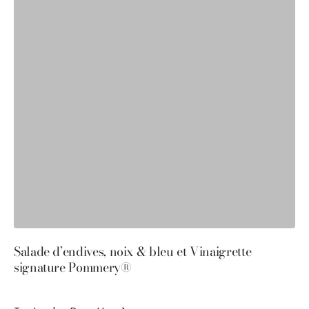
Salade d’endives, noix & bleu et Vinaigrette
S
signature Pommery®
P