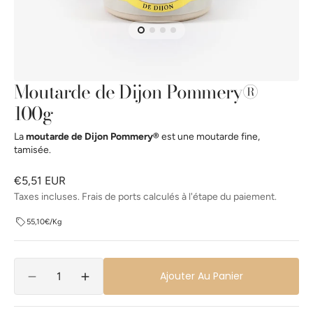
la
vue
de
la
galerie
Moutarde de Dijon Pommery®
100g
La
moutarde de Dijon Pommery®
est une moutarde fine,
tamisée.
Prix
€5,51 EUR
habituel
Taxes incluses. Frais de ports calculés à l'étape du paiement.
55,10€/Kg
Quantité
Ajouter Au Panier
Réduire
Augmenter
la
la
quantité
quantité