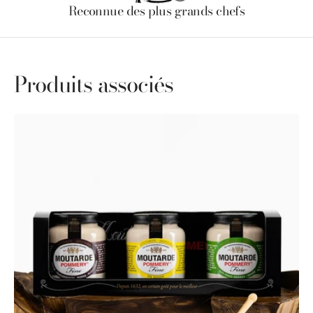
Reconnue des plus grands chefs
Produits associés
Coffret
découverte
Moutardes
fines
Pommery®