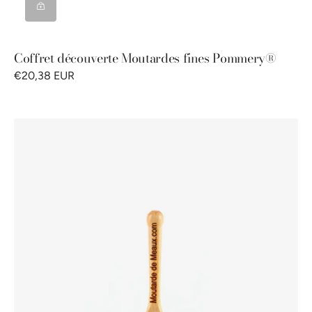
Coffret découverte Moutardes fines Pommery®
€20,38 EUR
Cuillère
à
moutarde
Pommery®
100g
-
fabrication
100%
française