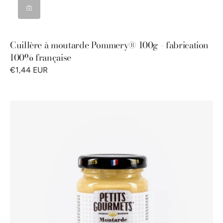
Cuillère à moutarde Pommery® 100g - fabrication
100% française
€1,44 EUR
Moutarde
de
Dijon
Petits
Gourmets®
100g