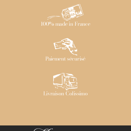
100% made in France
Paiement sécurisé
Livraison Colissimo