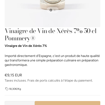
la
vue
de
la
galerie
Vinaigre de Vin de Xérès 7% 50 cl
Pommery®
Vinaigre de Vin de Xérès 7%
Importé directement d'Espagne, c'est un produit de haute qualité
qui transformera une simple préparation culinaire en préparation
gastronomique.
Prix
€9,15 EUR
habituel
Taxes incluses. Frais de ports calculés à l'étape du paiement.
18,30€/Kg
Quantité