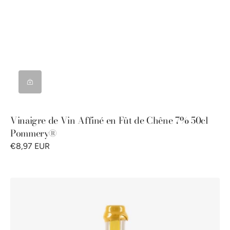
Vinaigre de Vin Affiné en Fût de Chêne 7% 50cl
Pommery®
€8,97 EUR
Vinaigre
de
Malt
5%
50cl