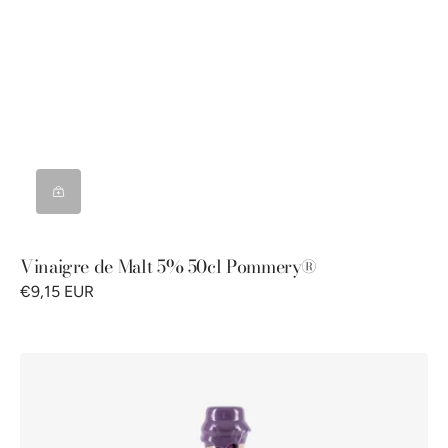
Vinaigre de Malt 5% 50cl Pommery®
€9,15 EUR
Vinaigre
d'alcool
6%
au
sirop