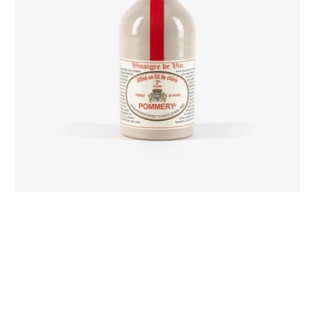
Chêne
7%
50cl
Pommery®