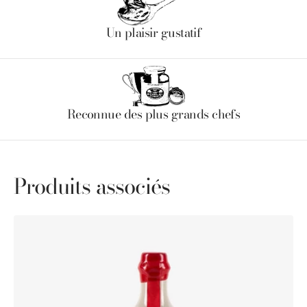
Un plaisir gustatif
Reconnue des plus grands chefs
Produits associés
Vinaigre
de
Vin
Affiné
en
Fût
de