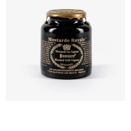
Cognac
Pommery®
250g